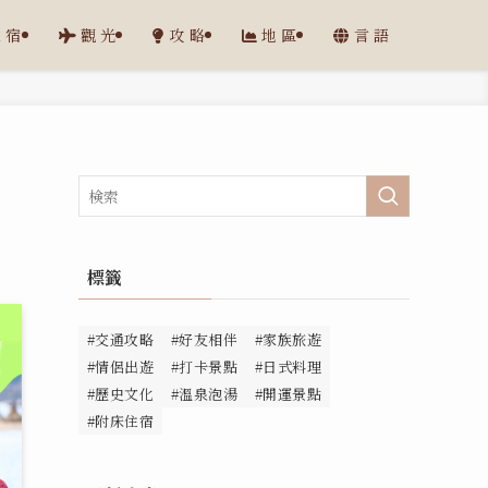
住宿
觀光
攻略
地區
言語
標籤
#交通攻略
#好友相伴
#家族旅遊
#情侶出遊
#打卡景點
#日式料理
#歷史文化
#溫泉泡湯
#開運景點
#附床住宿