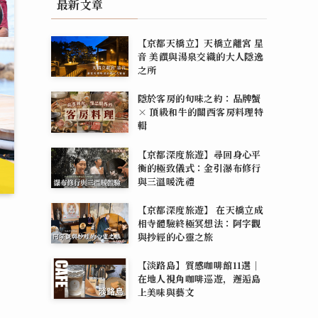
最新文章
【京都天橋立】天橋立離宮 星
音 美饌與湯泉交織的大人隱逸
之所
隱於客房的旬味之約：品牌蟹
× 頂級和牛的關西客房料理特
輯
【京都深度旅遊】尋回身心平
衡的極致儀式：金引瀑布修行
與三溫暖洗禮
【京都深度旅遊】 在天橋立成
相寺體驗終極冥想法：阿字觀
與抄經的心靈之旅
【淡路島】質感咖啡館11選｜
在地人視角咖啡巡遊，邂逅島
上美味與藝文