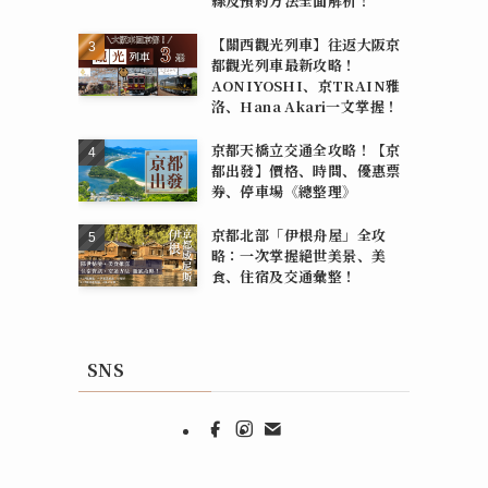
線及預約方法全面解析！
【關西觀光列車】往返大阪京
都觀光列車最新攻略！
AONIYOSHI、京TRAIN雅
洛、Hana Akari一文掌握！
京都天橋立交通全攻略！【京
都出發】價格、時間、優惠票
券、停車場《總整理》
京都北部「伊根舟屋」全攻
略：一次掌握絕世美景、美
食、住宿及交通彙整！
SNS