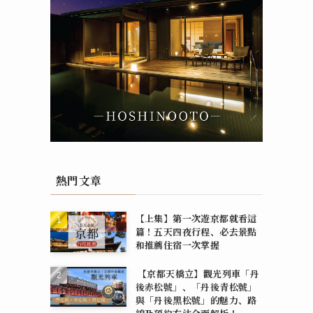
熱門文章
【上集】第一次遊京都就看這
篇！五天四夜行程、必去景點
和推薦住宿一次掌握
【京都天橋立】觀光列車「丹
後赤松號」、「丹後青松號」
與「丹後黑松號」的魅力、路