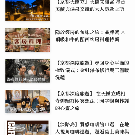
【京都天橋立】天橋立離宮 星音
美饌與湯泉交織的大人隱逸之所
隱於客房的旬味之約：品牌蟹 ×
頂級和牛的關西客房料理特輯
【京都深度旅遊】尋回身心平衡的
極致儀式：金引瀑布修行與三溫暖
洗禮
【京都深度旅遊】 在天橋立成相
寺體驗終極冥想法：阿字觀與抄經
的心靈之旅
【淡路島】質感咖啡館11選｜在地
人視角咖啡巡遊，邂逅島上美味與