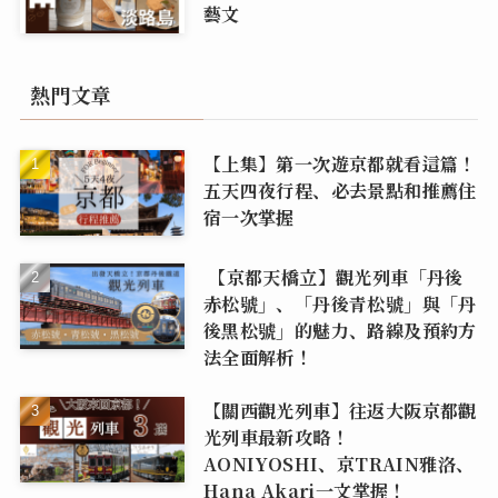
藝文
熱門文章
【上集】第一次遊京都就看這篇！
五天四夜行程、必去景點和推薦住
宿一次掌握
【京都天橋立】觀光列車「丹後
赤松號」、「丹後青松號」與「丹
後黑松號」的魅力、路線及預約方
法全面解析！
【關西觀光列車】往返大阪京都觀
光列車最新攻略！
AONIYOSHI、京TRAIN雅洛、
Hana Akari一文掌握！