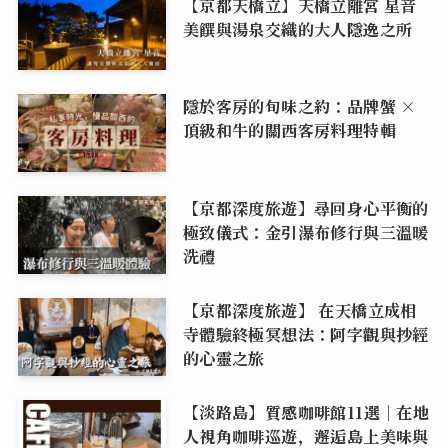
【京都天橋立】天橋立離宮 星音
美饌與湯泉交織的大人隱逸之所
隱於客房的旬味之約：品牌蟹 ×
頂級和牛的關西客房料理特輯
【京都深度旅遊】尋回身心平衡的
極致儀式：金引瀑布修行與三溫暖
洗禮
【京都深度旅遊】 在天橋立成相
寺體驗終極冥想法：阿字觀與抄經
的心靈之旅
【淡路島】質感咖啡館11選｜在地
人視角咖啡巡遊，邂逅島上美味與