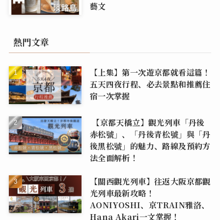
藝文
熱門文章
【上集】第一次遊京都就看這篇！
五天四夜行程、必去景點和推薦住
宿一次掌握
【京都天橋立】觀光列車「丹後
赤松號」、「丹後青松號」與「丹
後黑松號」的魅力、路線及預約方
法全面解析！
【關西觀光列車】往返大阪京都觀
光列車最新攻略！
AONIYOSHI、京TRAIN雅洛、
Hana Akari一文掌握！