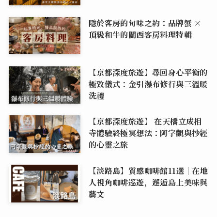
隱於客房的旬味之約：品牌蟹 ×
頂級和牛的關西客房料理特輯
【京都深度旅遊】尋回身心平衡的
極致儀式：金引瀑布修行與三溫暖
洗禮
【京都深度旅遊】 在天橋立成相
寺體驗終極冥想法：阿字觀與抄經
的心靈之旅
【淡路島】質感咖啡館11選｜在地
人視角咖啡巡遊，邂逅島上美味與
藝文