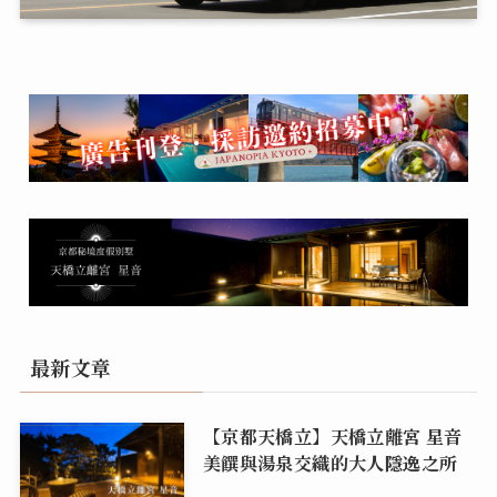
最新文章
【京都天橋立】天橋立離宮 星音
美饌與湯泉交織的大人隱逸之所