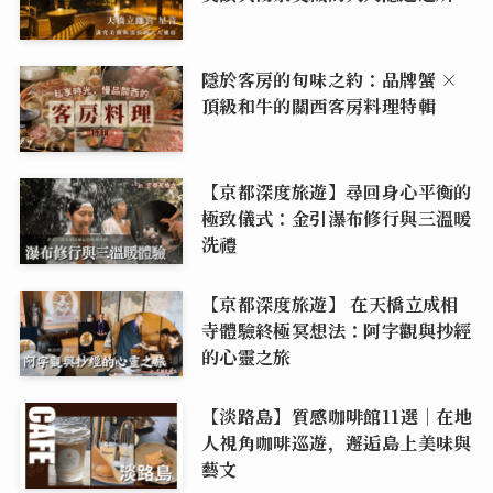
隱於客房的旬味之約：品牌蟹 ×
頂級和牛的關西客房料理特輯
【京都深度旅遊】尋回身心平衡的
極致儀式：金引瀑布修行與三溫暖
洗禮
【京都深度旅遊】 在天橋立成相
寺體驗終極冥想法：阿字觀與抄經
的心靈之旅
【淡路島】質感咖啡館11選｜在地
人視角咖啡巡遊，邂逅島上美味與
藝文