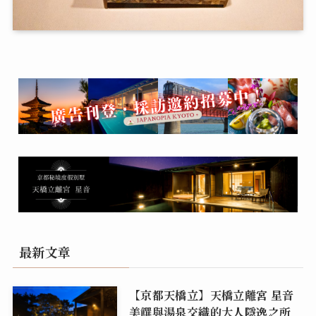
最新文章
【京都天橋立】天橋立離宮 星音
美饌與湯泉交織的大人隱逸之所