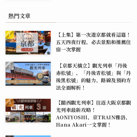
熱門文章
【上集】第一次遊京都就看這篇！
五天四夜行程、必去景點和推薦住
宿一次掌握
【京都天橋立】觀光列車「丹後
赤松號」、「丹後青松號」與「丹
後黑松號」的魅力、路線及預約方
法全面解析！
【關西觀光列車】往返大阪京都觀
光列車最新攻略！
AONIYOSHI、京TRAIN雅洛、
Hana Akari一文掌握！