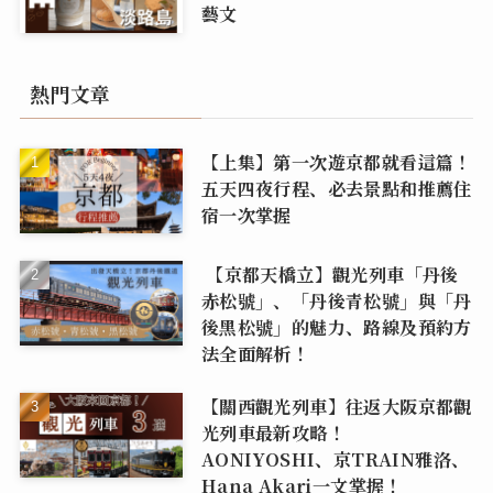
藝文
熱門文章
【上集】第一次遊京都就看這篇！
五天四夜行程、必去景點和推薦住
宿一次掌握
【京都天橋立】觀光列車「丹後
赤松號」、「丹後青松號」與「丹
後黑松號」的魅力、路線及預約方
法全面解析！
【關西觀光列車】往返大阪京都觀
光列車最新攻略！
AONIYOSHI、京TRAIN雅洛、
Hana Akari一文掌握！