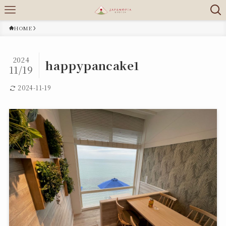
HOME
2024
happypancake1
11/19
2024-11-19