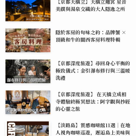
【京都天橋立】天橋立離宮 星音
美饌與湯泉交織的大人隱逸之所
隱於客房的旬味之約：品牌蟹 ×
頂級和牛的關西客房料理特輯
【京都深度旅遊】尋回身心平衡的
極致儀式：金引瀑布修行與三溫暖
洗禮
【京都深度旅遊】 在天橋立成相
寺體驗終極冥想法：阿字觀與抄經
的心靈之旅
【淡路島】質感咖啡館11選｜在地
人視角咖啡巡遊，邂逅島上美味與