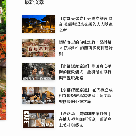
最新文章
【京都天橋立】天橋立離宮 星
音 美饌與湯泉交織的大人隱逸
之所
隱於客房的旬味之約：品牌蟹
× 頂級和牛的關西客房料理特
輯
【京都深度旅遊】尋回身心平
衡的極致儀式：金引瀑布修行
與三溫暖洗禮
【京都深度旅遊】 在天橋立成
相寺體驗終極冥想法：阿字觀
與抄經的心靈之旅
【淡路島】質感咖啡館11選｜
在地人視角咖啡巡遊，邂逅島
上美味與藝文