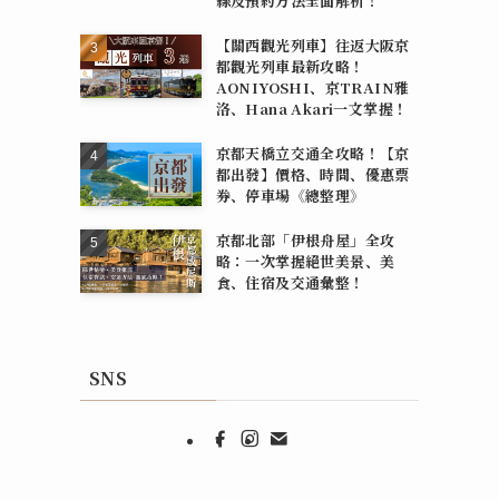
線及預約方法全面解析！
【關西觀光列車】往返大阪京
都觀光列車最新攻略！
AONIYOSHI、京TRAIN雅
洛、Hana Akari一文掌握！
京都天橋立交通全攻略！【京
都出發】價格、時間、優惠票
券、停車場《總整理》
京都北部「伊根舟屋」全攻
略：一次掌握絕世美景、美
食、住宿及交通彙整！
SNS