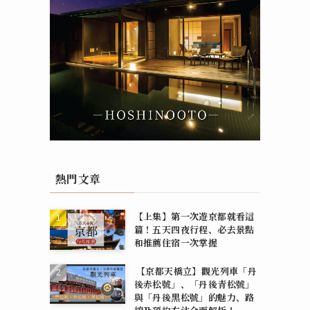
熱門文章
【上集】第一次遊京都就看這
篇！五天四夜行程、必去景點
和推薦住宿一次掌握
【京都天橋立】觀光列車「丹
後赤松號」、「丹後青松號」
與「丹後黑松號」的魅力、路