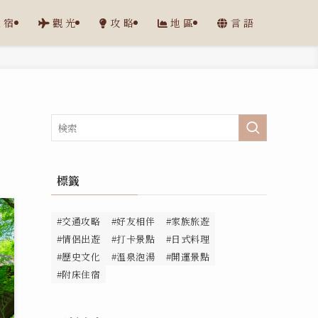
住宿
觀光
攻略
地區
言語
標籤
#交通攻略
#好友相伴
#家族旅遊
#情侶出遊
#打卡景點
#日式料理
#歷史文化
#溫泉泡湯
#開運景點
#附床住宿