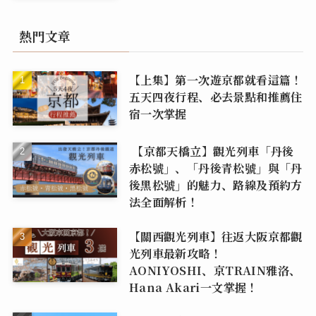
熱門文章
【上集】第一次遊京都就看這篇！
五天四夜行程、必去景點和推薦住
宿一次掌握
【京都天橋立】觀光列車「丹後
赤松號」、「丹後青松號」與「丹
後黑松號」的魅力、路線及預約方
法全面解析！
【關西觀光列車】往返大阪京都觀
光列車最新攻略！
AONIYOSHI、京TRAIN雅洛、
Hana Akari一文掌握！