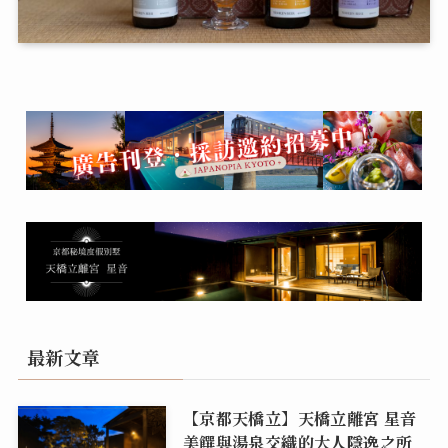
最新文章
【京都天橋立】天橋立離宮 星音
美饌與湯泉交織的大人隱逸之所