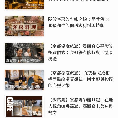
隱於客房的旬味之約：品牌蟹 ×
頂級和牛的關西客房料理特輯
【京都深度旅遊】尋回身心平衡的
極致儀式：金引瀑布修行與三溫暖
洗禮
【京都深度旅遊】 在天橋立成相
寺體驗終極冥想法：阿字觀與抄經
的心靈之旅
【淡路島】質感咖啡館11選｜在地
人視角咖啡巡遊，邂逅島上美味與
藝文