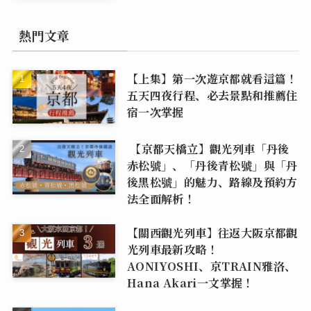
熱門文章
【上集】第一次遊京都就看這篇！
五天四夜行程、必去景點和推薦住
宿一次掌握
【京都天橋立】觀光列車「丹後
赤松號」、「丹後青松號」與「丹
後黑松號」的魅力、路線及預約方
法全面解析！
【關西觀光列車】往返大阪京都觀
光列車最新攻略！
AONIYOSHI、京TRAIN雅洛、
Hana Akari一文掌握！