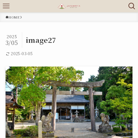
HOME
2025
image27
3/05
2025-03-05