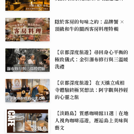
隱於客房的旬味之約：品牌蟹 ×
頂級和牛的關西客房料理特輯
【京都深度旅遊】尋回身心平衡的
極致儀式：金引瀑布修行與三溫暖
洗禮
【京都深度旅遊】 在天橋立成相
寺體驗終極冥想法：阿字觀與抄經
的心靈之旅
【淡路島】質感咖啡館11選｜在地
人視角咖啡巡遊，邂逅島上美味與
藝文