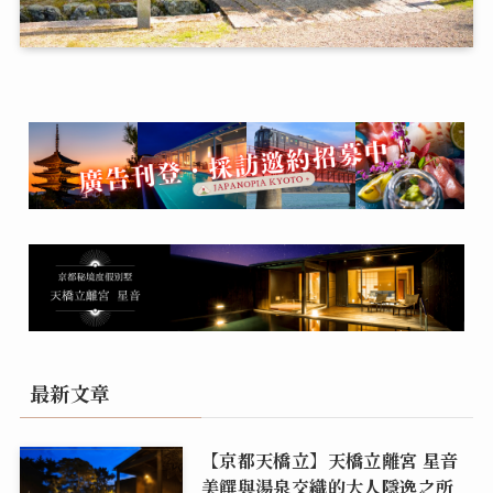
最新文章
【京都天橋立】天橋立離宮 星音
美饌與湯泉交織的大人隱逸之所