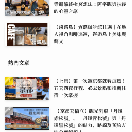
寺體驗終極冥想法：阿字觀與抄經
的心靈之旅
【淡路島】質感咖啡館11選｜在地
人視角咖啡巡遊，邂逅島上美味與
藝文
熱門文章
【上集】第一次遊京都就看這篇！
五天四夜行程、必去景點和推薦住
宿一次掌握
【京都天橋立】觀光列車「丹後
赤松號」、「丹後青松號」與「丹
後黑松號」的魅力、路線及預約方
法全面解析！