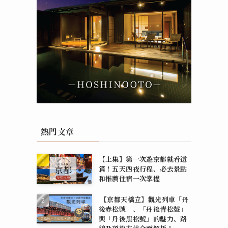
熱門文章
【上集】第一次遊京都就看這
篇！五天四夜行程、必去景點
和推薦住宿一次掌握
【京都天橋立】觀光列車「丹
後赤松號」、「丹後青松號」
與「丹後黑松號」的魅力、路