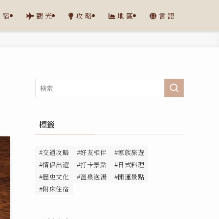
住宿
觀光
攻略
地區
言語
標籤
#交通攻略
#好友相伴
#家族旅遊
#情侶出遊
#打卡景點
#日式料理
#歷史文化
#溫泉泡湯
#開運景點
#附床住宿