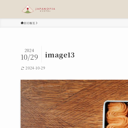
HOME
2024
image13
10/29
2024-10-29