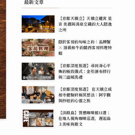
最新文章
【京都天橋立】天橋立離宮 星
音 美饌與湯泉交織的大人隱逸
之所
隱於客房的旬味之約：品牌蟹
× 頂級和牛的關西客房料理特
輯
【京都深度旅遊】尋回身心平
衡的極致儀式：金引瀑布修行
與三溫暖洗禮
【京都深度旅遊】 在天橋立成
相寺體驗終極冥想法：阿字觀
與抄經的心靈之旅
【淡路島】質感咖啡館11選｜
在地人視角咖啡巡遊，邂逅島
上美味與藝文