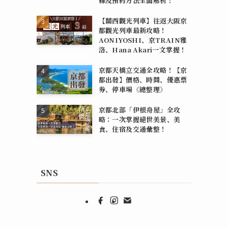
線及預約方法全面解析！
【關西觀光列車】往返大阪京
都觀光列車最新攻略！
AONIYOSHI、京TRAIN雅
洛、Hana Akari一文掌握！
京都天橋立交通全攻略！【京
都出發】價格、時間、優惠票
券、停車場《總整理》
京都北部「伊根舟屋」全攻
略：一次掌握絕世美景、美
食、住宿及交通彙整！
SNS