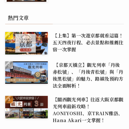
熱門文章
【上集】第一次遊京都就看這篇！
五天四夜行程、必去景點和推薦住
宿一次掌握
【京都天橋立】觀光列車「丹後
赤松號」、「丹後青松號」與「丹
後黑松號」的魅力、路線及預約方
法全面解析！
【關西觀光列車】往返大阪京都觀
光列車最新攻略！
AONIYOSHI、京TRAIN雅洛、
Hana Akari一文掌握！