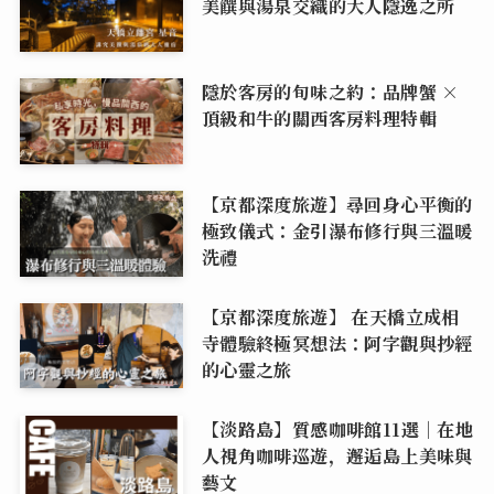
美饌與湯泉交織的大人隱逸之所
隱於客房的旬味之約：品牌蟹 ×
頂級和牛的關西客房料理特輯
【京都深度旅遊】尋回身心平衡的
極致儀式：金引瀑布修行與三溫暖
洗禮
【京都深度旅遊】 在天橋立成相
寺體驗終極冥想法：阿字觀與抄經
的心靈之旅
【淡路島】質感咖啡館11選｜在地
人視角咖啡巡遊，邂逅島上美味與
藝文