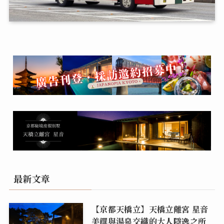
最新文章
【京都天橋立】天橋立離宮 星音
美饌與湯泉交織的大人隱逸之所