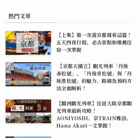
熱門文章
【上集】第一次遊京都就看這篇！
五天四夜行程、必去景點和推薦住
宿一次掌握
【京都天橋立】觀光列車「丹後
赤松號」、「丹後青松號」與「丹
後黑松號」的魅力、路線及預約方
法全面解析！
【關西觀光列車】往返大阪京都觀
光列車最新攻略！
AONIYOSHI、京TRAIN雅洛、
Hana Akari一文掌握！