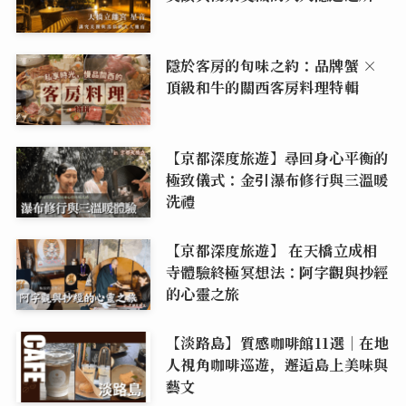
隱於客房的旬味之約：品牌蟹 ×
頂級和牛的關西客房料理特輯
【京都深度旅遊】尋回身心平衡的
極致儀式：金引瀑布修行與三溫暖
洗禮
【京都深度旅遊】 在天橋立成相
寺體驗終極冥想法：阿字觀與抄經
的心靈之旅
【淡路島】質感咖啡館11選｜在地
人視角咖啡巡遊，邂逅島上美味與
藝文