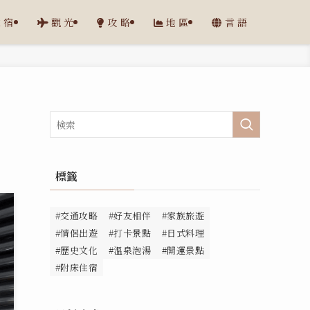
住宿
觀光
攻略
地區
言語
標籤
#交通攻略
#好友相伴
#家族旅遊
#情侶出遊
#打卡景點
#日式料理
#歷史文化
#溫泉泡湯
#開運景點
#附床住宿