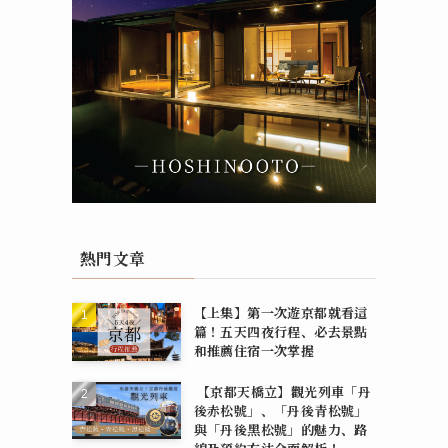
熱門文章
【上集】第一次遊京都就看這
篇！五天四夜行程、必去景點
和推薦住宿一次掌握
【京都天橋立】觀光列車「丹
後赤松號」、「丹後青松號」
與「丹後黑松號」的魅力、路