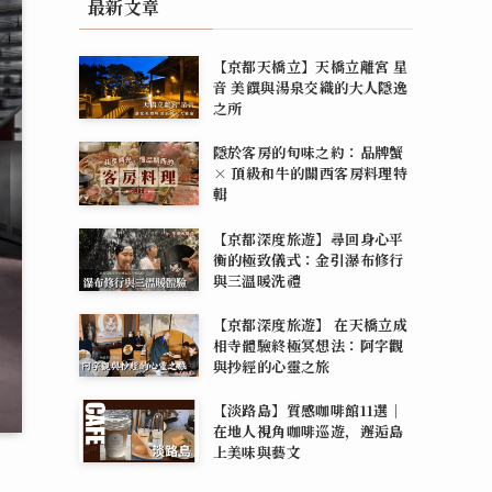
最新文章
【京都天橋立】天橋立離宮 星
音 美饌與湯泉交織的大人隱逸
之所
隱於客房的旬味之約：品牌蟹
× 頂級和牛的關西客房料理特
輯
【京都深度旅遊】尋回身心平
衡的極致儀式：金引瀑布修行
與三溫暖洗禮
【京都深度旅遊】 在天橋立成
相寺體驗終極冥想法：阿字觀
與抄經的心靈之旅
【淡路島】質感咖啡館11選｜
在地人視角咖啡巡遊，邂逅島
上美味與藝文