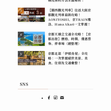
線及預約方法全面解析！
【關西觀光列車】往返大阪京
都觀光列車最新攻略！
AONIYOSHI、京TRAIN雅
洛、Hana Akari一文掌握！
京都天橋立交通全攻略！【京
都出發】價格、時間、優惠票
券、停車場《總整理》
京都北部「伊根舟屋」全攻
略：一次掌握絕世美景、美
食、住宿及交通彙整！
SNS