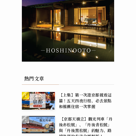
熱門文章
【上集】第一次遊京都就看這
篇！五天四夜行程、必去景點
和推薦住宿一次掌握
【京都天橋立】觀光列車「丹
後赤松號」、「丹後青松號」
與「丹後黑松號」的魅力、路