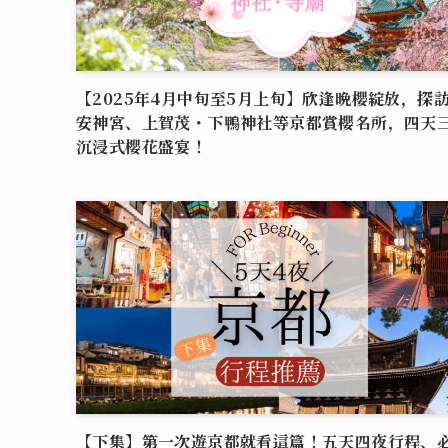
【2025年4月中旬至5月上旬】欣逢晩櫻綻放，探
安神宮、上賀茂・下鴨神社等京都賞櫻名所，四天
沉浸式櫻花盛宴！
【下集】第一次遊京都就看這篇！五天四夜行程、