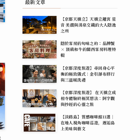
最新文章
【京都天橋立】天橋立離宮 星
音 美饌與湯泉交織的大人隱逸
之所
隱於客房的旬味之約：品牌蟹
× 頂級和牛的關西客房料理特
輯
【京都深度旅遊】尋回身心平
衡的極致儀式：金引瀑布修行
與三溫暖洗禮
【京都深度旅遊】 在天橋立成
相寺體驗終極冥想法：阿字觀
與抄經的心靈之旅
【淡路島】質感咖啡館11選｜
在地人視角咖啡巡遊，邂逅島
上美味與藝文
去