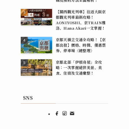
線及預約方法全面解析！
【關西觀光列車】往返大阪京
都觀光列車最新攻略！
AONIYOSHI、京TRAIN雅
洛、Hana Akari一文掌握！
京都天橋立交通全攻略！【京
都出發】價格、時間、優惠票
券、停車場《總整理》
京都北部「伊根舟屋」全攻
略：一次掌握絕世美景、美
食、住宿及交通彙整！
SNS