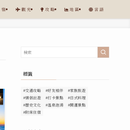
住宿
觀光
攻略
地區
言語
標籤
#交通攻略
#好友相伴
#家族旅遊
#情侶出遊
#打卡景點
#日式料理
#歷史文化
#溫泉泡湯
#開運景點
#附床住宿