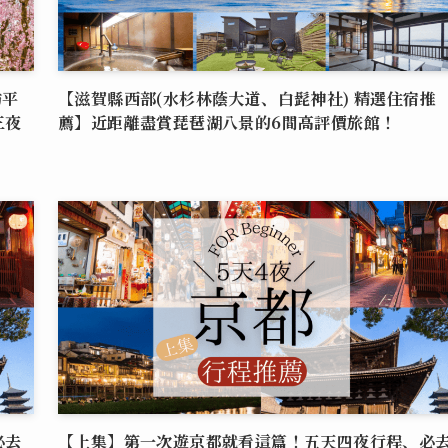
訪平
【滋賀縣西部(水杉林蔭大道、白髭神社) 精選住宿推
三夜
薦】近距離盡賞琵琶湖八景的6間高評價旅館！
必去
【上集】第一次遊京都就看這篇！五天四夜行程、必