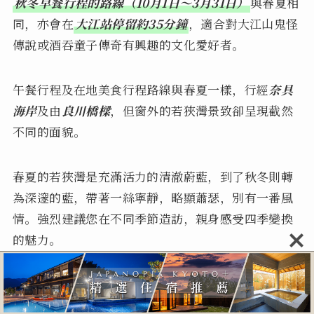
秋冬早餐行程的路線（10月1日～3月31日）
與春夏相
同，亦會在
大江站停留約35分鐘
，適合對大江山鬼怪
傳說或酒吞童子傳奇有興趣的文化愛好者。
午餐行程及在地美食行程路線與春夏一樣，行經
奈具
海岸
及由
良川橋樑
，但窗外的若狹灣景致卻呈現截然
不同的面貌。
春夏的若狹灣是充滿活力的清澈蔚藍，到了秋冬則轉
為深邃的藍，帶著一絲寧靜，略顯蕭瑟，別有一番風
情。強烈建議您在不同季節造訪，親身感受四季變換
的魅力。
接下來要特別為您介紹在地美食行程的內容。