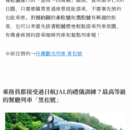
日圓，只需要購買普通車票就能搭乘，不需事先預約
也能乘車。對
預約制
的
赤松號
和
黑松號
有興趣的旅
客，也可以考慮先搭
青松號
感受輕鬆搭乘列車氛圍，
有機會再預約搭乘咖啡列車和餐點列車喔！
※前往預約→
丹鐵觀光列車 青松號
乘務員都接受過日航JAL的禮儀訓練？最高等級
的餐廳列車「黑松號」