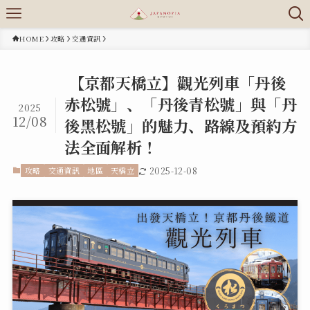
HOME
攻略
交通資訊
【京都天橋立】觀光列車「丹後
赤松號」、「丹後青松號」與「丹
2025
12/08
後黑松號」的魅力、路線及預約方
法全面解析！
攻略
交通資訊
地區
天橋立
2025-12-08