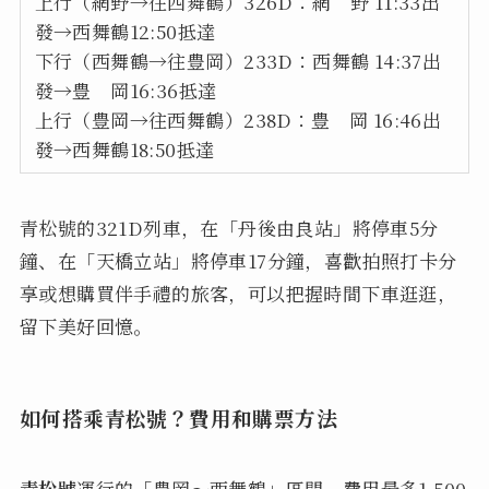
上行（網野→往西舞鶴）326D：網 野 11:33出
發→西舞鶴12:50抵達
下行（西舞鶴→往豊岡）233D：西舞鶴 14:37出
發→豊 岡16:36抵達
上行（豊岡→往西舞鶴）238D：豊 岡 16:46出
發→西舞鶴18:50抵達
青松號的321D列車，在「丹後由良站」將停車5分
鐘、在「天橋立站」將停車17分鐘，喜歡拍照打卡分
享或想購買伴手禮的旅客，可以把握時間下車逛逛，
留下美好回憶。
如何搭乘青松號？費用和購票方法
青松號
運行的「豊岡～西舞鶴」區間，費用最多1,500