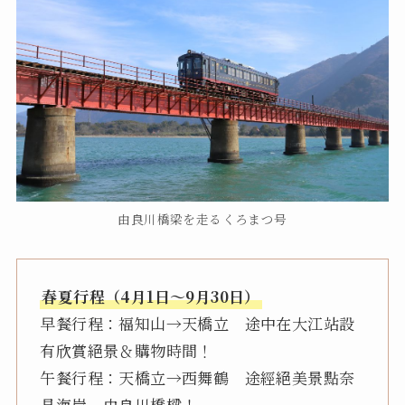
由良川橋梁を走るくろまつ号
春夏行程（4月1日～9月30日）
早餐行程：福知山→天橋立 途中在大江站設
有欣賞絕景＆購物時間！
午餐行程：天橋立→西舞鶴 途經絕美景點奈
具海岸、由良川橋樑！