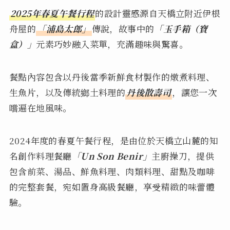
2025年春夏午餐行程
的設計靈感源自天橋立附近伊根
舟屋的
「浦島太郎」
傳說，故事中的
「玉手箱（寶
盒）」
元素巧妙融入菜單，充滿趣味與驚喜。
餐點內容包含以丹後當季新鮮食材製作的燉煮料理、
生魚片，以及傳統鄉土料理的
丹後散壽司
，讓您一次
嚐遍在地風味。
2024年度的春夏午餐行程，是由位於天橋立山麓的知
名創作料理餐廳
「Un Son Benir」
主廚操刀，提供
包含前菜、湯品、鮮魚料理、肉類料理、甜點及咖啡
的完整套餐，宛如置身高級餐廳，享受精緻的味蕾體
驗。