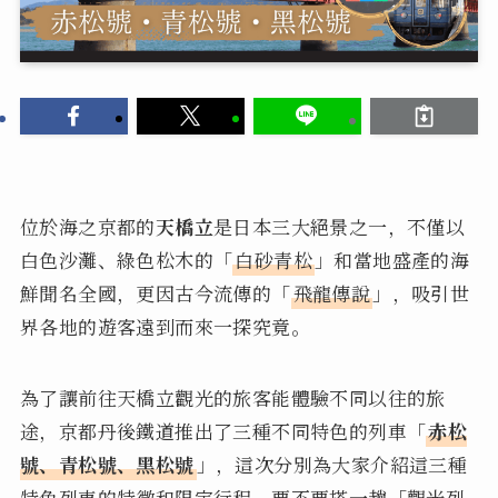
位於海之京都的
天橋立
是日本三大絕景之一，不僅以
白色沙灘、綠色松木的「
白砂青松
」和當地盛產的海
鮮聞名全國，更因古今流傳的「
飛龍傳說
」，吸引世
界各地的遊客遠到而來一探究竟。
為了讓前往天橋立觀光的旅客能體驗不同以往的旅
途，京都丹後鐵道推出了三種不同特色的列車「
赤松
號、青松號、黑松號
」，這次分別為大家介紹這三種
特色列車的特徵和限定行程，要不要搭一趟「觀光列