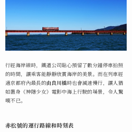
行經海岸線時，鐵道公司貼心預留了數分鐘停車拍照
的時間，讓乘客能靜靜欣賞海岸的美景。而在列車經
過京都府內最長的
由良川橋
時也會減速慢行，讓人猶
如置身《神隱少女》電影中海上行駛的場景，令人驚
嘆不已。
赤松號的運行路線和時刻表