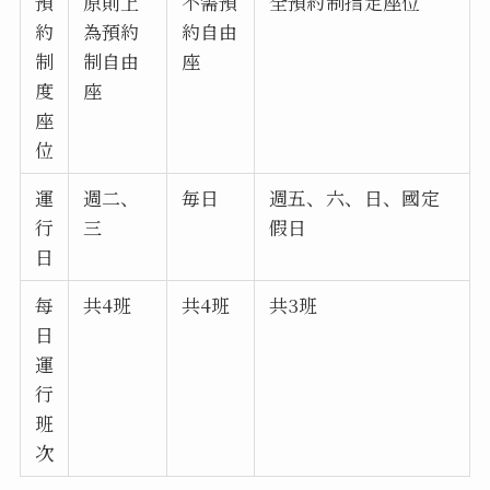
預
原則上
不需預
全預約制指定座位
約
為預約
約自由
制
制自由
座
度
座
座
位
運
週二、
毎日
週五、六、日、國定
行
三
假日
日
每
共4班
共4班
共3班
日
運
行
班
次