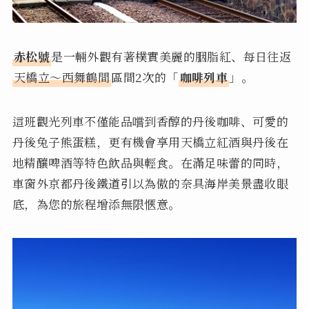
赤松號
是一輛外觀有著樸實美麗的胭脂紅、每日往返
天橋立～西舞鶴間
區間2次的「
咖啡列車
」。
這班觀光列車不僅能品嚐到香醇的丹後咖啡、可愛的
丹後兔子熊蛋糕，更有機會享用天橋立紅酒與丹後在
地精釀啤酒等特色飲品與輕食。在滿足味蕾的同時，
車窗外京都丹後鐵道引以為傲的奈具海岸美景盡收眼
底，為您的旅程增添無限愜意。