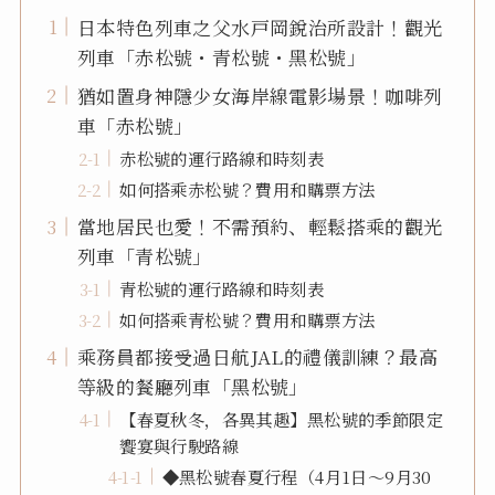
日本特色列車之父水戸岡銳治所設計！觀光
列車「赤松號・青松號・黑松號」
猶如置身神隱少女海岸線電影場景！咖啡列
車「赤松號」
赤松號的運行路線和時刻表
如何搭乘赤松號？費用和購票方法
當地居民也愛！不需預約、輕鬆搭乘的觀光
列車「青松號」
青松號的運行路線和時刻表
如何搭乘青松號？費用和購票方法
乘務員都接受過日航JAL的禮儀訓練？最高
等級的餐廳列車「黑松號」
【春夏秋冬，各異其趣】黑松號的季節限定
饗宴與行駛路線
◆黑松號春夏行程（4月1日～9月30