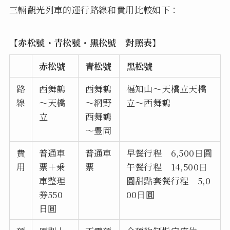
三輛觀光列車的運行路線和費用比較如下：
【赤松號・青松號・黑松號 對照表】
赤松號
青松號
黑松號
路
西舞鶴
西舞鶴
福知山～天橋立天橋
線
～天橋
～網野
立～西舞鶴
立
西舞鶴
～豊岡
費
普通車
普通車
早餐行程 6,500日圓
用
票＋乗
票
午餐行程 14,500日
車整理
圓甜點套餐行程 5,0
券550
00日圓
日圓