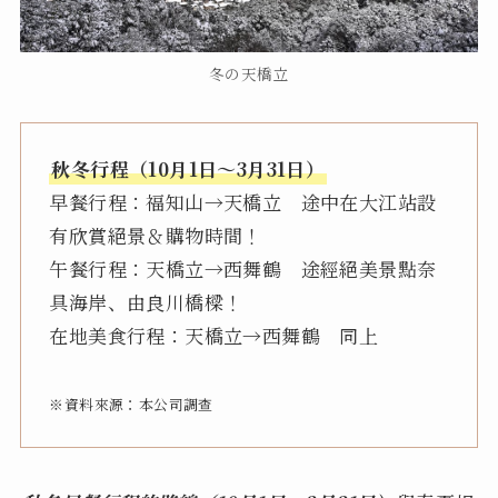
冬の天橋立
秋冬行程（10月1日～3月31日）
早餐行程：福知山→天橋立 途中在大江站設
有欣賞絕景＆購物時間！
午餐行程：天橋立→西舞鶴 途經絕美景點奈
具海岸、由良川橋樑！
在地美食行程：天橋立→西舞鶴 同上
※資料來源：本公司調查