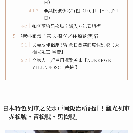
日）
◆黑松號秋冬行程（10月1日～3月31
日）
如何預約黑松號？購入方法看這裡
特別推薦！來天橋立必住療癒美宿
夫妻或伴侶慶祝紀念日首選的度假別墅【天
橋立離宮 星音】
全家人一起享用極致美味【AUBERGE
VILLA SOSO -楚楚-】
日本特色列車之父水戸岡銳治所設計！觀光列車
「赤松號・青松號・黑松號」