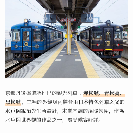
京都丹後鐵道所推出的觀光列車：
赤松號、青松號、
黑松號
，三輛的外觀與內裝皆由
日本特色列車之父
的
水戸岡銳治
先生所設計，木質基調的溫暖氛圍，作為
水戶岡世界觀的作品之一，廣受乘客好評。