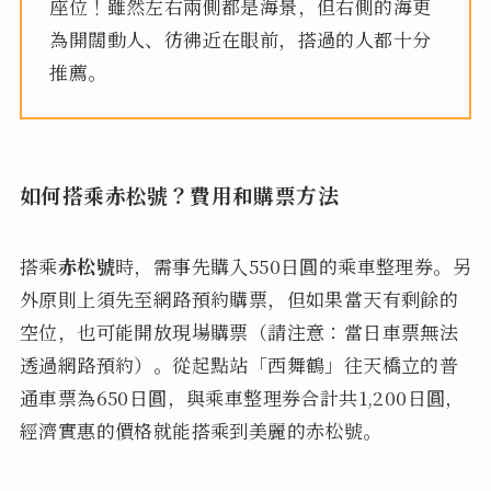
座位！雖然左右兩側都是海景，但右側的海更
為開闊動人、彷彿近在眼前，搭過的人都十分
推薦。
如何搭乘赤松號？費用和購票方法
搭乘
赤松號
時，需事先購入550日圓的乘車整理券。另
外原則上須先至網路預約購票，但如果當天有剩餘的
空位，也可能開放現場購票（請注意：當日車票無法
透過網路預約）。從起點站「西舞鶴」往天橋立的普
通車票為650日圓，與乘車整理券合計共1,200日圓，
經濟實惠的價格就能搭乘到美麗的赤松號。