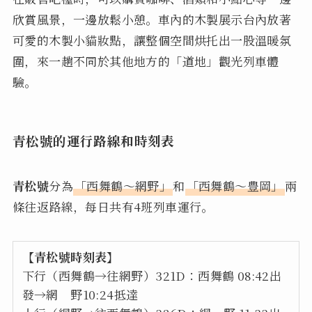
欣賞風景，一邊放鬆小憩。車內的木製展示台內放著
可愛的木製小貓妝點，讓整個空間烘托出一股溫暖氛
圍，來一趟不同於其他地方的「道地」觀光列車體
驗。
青松號的運行路線和時刻表
青松號
分為
「西舞鶴〜網野」
和
「西舞鶴～豊岡」
兩
條往返路線，每日共有4班列車運行。
【青松號時刻表】
下行（西舞鶴→往網野）321D：西舞鶴 08:42出
發→網 野10:24抵達