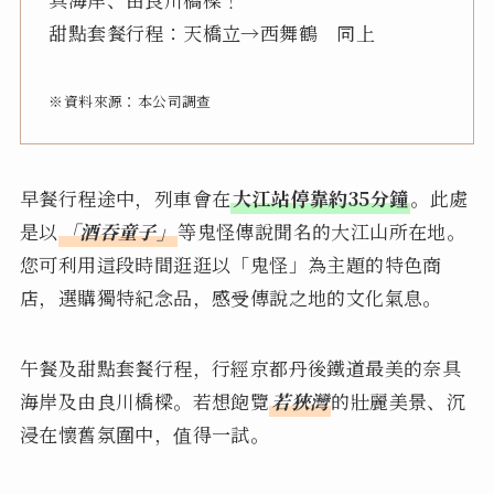
甜點套餐行程：天橋立→西舞鶴 同上
※資料來源：本公司調查
早餐行程途中，列車會在
大江站停靠約35分鐘
。此處
是以
「酒吞童子」
等鬼怪傳說聞名的大江山所在地。
您可利用這段時間逛逛以「鬼怪」為主題的特色商
店，選購獨特紀念品，感受傳說之地的文化氣息。
午餐及甜點套餐行程，行經京都丹後鐵道最美的奈具
海岸及由良川橋樑。若想飽覽
若狹灣
的壯麗美景、沉
浸在懷舊氛圍中，值得一試。