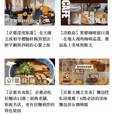
【京都深度旅遊】 在天橋
【淡路島】質感咖啡館11選
立成相寺體驗終極冥想法：
｜在地人視角咖啡巡遊，邂
阿字觀與抄經的心靈之旅
逅島上美味與藝文
【京都美食旅】 京都必吃
【京都天橋立美食】麵包控
拉麵店13選！經典老舖、
私房推薦！6間必訪的美味
新銳名店，更有拉麵相伴的
麵包店＆咖啡館
特色旅宿