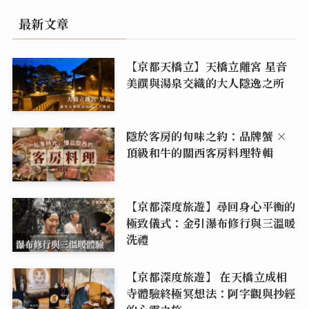
最新文章
【京都天橋立】天橋立離宮 星音
美饌與湯泉交織的大人隱逸之所
隱於客房的旬味之約：品牌蟹 ×
頂級和牛的關西客房料理特輯
【京都深度旅遊】尋回身心平衡的
極致儀式：金引瀑布修行與三溫暖
洗禮
【京都深度旅遊】 在天橋立成相
寺體驗終極冥想法：阿字觀與抄經