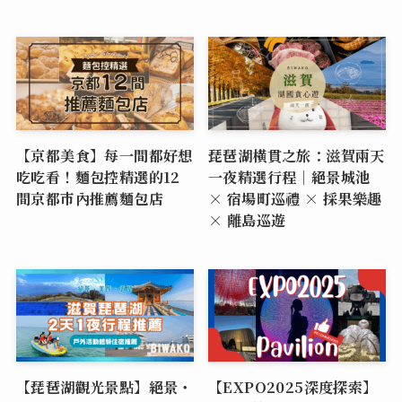
【京都美食】每一間都好想
琵琶湖橫貫之旅：滋賀兩天
吃吃看！麵包控精選的12
一夜精選行程｜絕景城池
間京都市內推薦麵包店
× 宿場町巡禮 × 採果樂趣
× 離島巡遊
【琵琶湖觀光景點】絕景・
【EXPO2025深度探索】