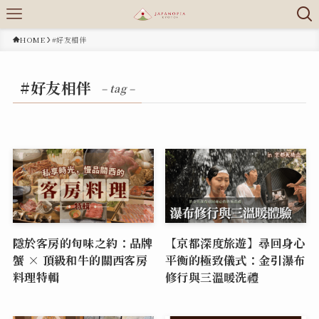
HOME
#好友相伴
#好友相伴
– tag –
隱於客房的旬味之約：品牌
【京都深度旅遊】尋回身心
蟹 × 頂級和牛的關西客房
平衡的極致儀式：金引瀑布
料理特輯
修行與三溫暖洗禮