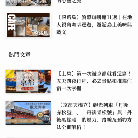
的心靈之旅
【淡路島】質感咖啡館11選｜在地
人視角咖啡巡遊，邂逅島上美味與
藝文
熱門文章
【上集】第一次遊京都就看這篇！
五天四夜行程、必去景點和推薦住
宿一次掌握
【京都天橋立】觀光列車「丹後
赤松號」、「丹後青松號」與「丹
後黑松號」的魅力、路線及預約方
法全面解析！