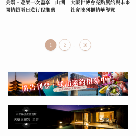
美饌・遊樂一次盡享 山湖
大阪世博會亮點展館與未來
間精緻兩日遊行程推薦
社會陳列櫃精華導覽
1
2
...
10