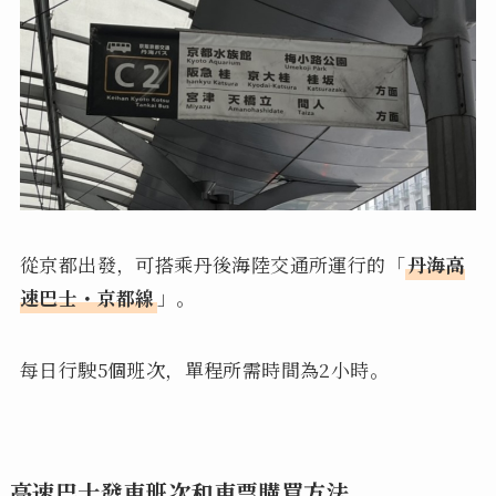
從京都出發，可搭乘丹後海陸交通所運行的「
丹海高
速巴士・京都線
」。
每日行駛5個班次，單程所需時間為2小時。
高速巴士發車班次和車票購買方法