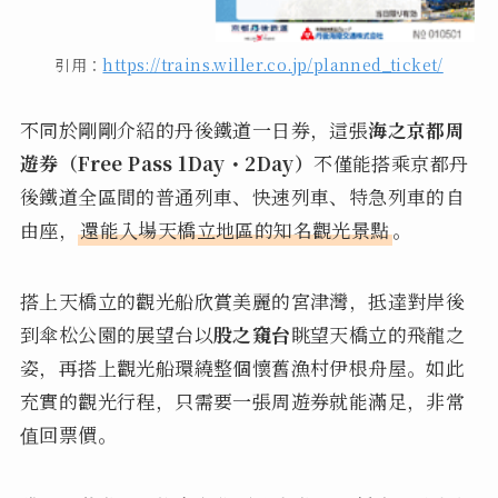
引用：
https://trains.willer.co.jp/planned_ticket/
不同於剛剛介紹的丹後鐵道一日券，這張
海之京都周
遊券（Free Pass 1Day・2Day）
不僅能搭乘京都丹
後鐵道全區間的普通列車、快速列車、特急列車的自
由座，
還能入場天橋立地區的知名觀光景點
。
搭上天橋立的觀光船欣賞美麗的宮津灣，抵達對岸後
到傘松公園的展望台以
股之窺台
眺望天橋立的飛龍之
姿，再搭上觀光船環繞整個懷舊漁村伊根舟屋。如此
充實的觀光行程，只需要一張周遊券就能滿足，非常
值回票價。