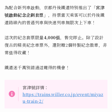
為配合新列車啟動，京都丹後鐵道特別推出了
「宮津
號啟動紀念企劃套票」
，持票當天乘客可以於丹後鐵
道路線內的普通列車與快速列車無限次上下車！
這次的紀念套票限量
4,000張
，售完即止。除了設計
復古的精美紀念車票外，還附贈2個特製紀念徽章，非
常值得收藏！
鐵道迷千萬別錯過這難得的機會！
宮津號詳情：
https://trains.willer.co.jp/event/miyaz
u-train-2/