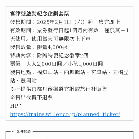
宮津號啟動紀念企劃套票
發售期間：2025年2月1日（六）起，售完即止
有效期間：票券發行日起1個月內有效，僅限其中1
天使用。使用當天可無限次上下車
發售數量：限量4,000張
特典內容：附贈特製紀念徽章2個
票價：大人2,000日圓／小孩1,000日圓
發售地點：福知山站・西舞鶴站・宮津站・天橋立
站・豐岡站
※不提供京都丹後鐵道官網或旅行社販售
※售出後概不退票
HP：
https://trains.willer.co.jp/planned_ticket/
延伸閱讀