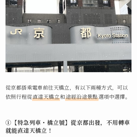
從京都搭乘電車前往天橋立，有以下兩種方式，可以
依照行程從
直達天橋立
和
途經沿途景點
選項中選擇。
①【特急列車・橋立號】從京都出發，不用轉車
就能直達天橋立！