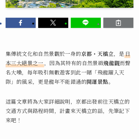
集傳統文化和自然景觀於一身的
京都・天橋立
，是
日
本三大絕景之一
，因為其特有的自然景緻
飛龍觀
而聲
名大噪，每年吸引無數遊客到此一睹「飛龍躍入天
際」的風采，更是龍年不能錯過的
開運景點
。
這篇文章將為大家詳細說明，京都出發前往天橋立的
交通方式與路程時間，計畫來天橋立的話，先筆記下
來吧！