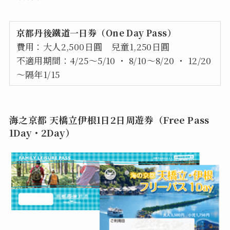
京都丹後鐵道一日券（One Day Pass）
費用：大人2,500日圓 兒童1,250日圓
不適用期間：4/25～5/10 ・ 8/10～8/20 ・ 12/20
～隔年1/15
海之京都 天橋立伊根1日2日周遊券（Free Pass
1Day・2Day）