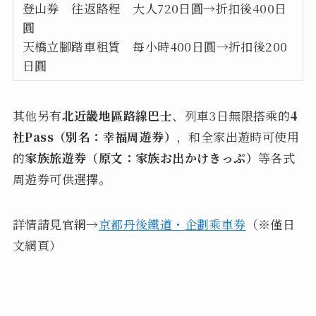
登山券 往返路程 大人720日圓→折扣後400日
圓
天橋立腳踏車租賃 每小時400日圓→折扣後200
日圓
其他另有
北近畿地區路線巴士
、列車3日無限搭乘的
4
社Pass（別名：幸福周遊券）
，和全家出遊時可使用
的
家族旅遊券（原文：家族お出かけきっぷ）
等各式
周遊券可供選擇。
詳情請見官網→
京都丹後鐵道・企劃乘車券
（※僅日
文網頁）