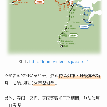
引用：
https://trains.willer.co.jp/station/
不過需要特別留意的是，搭乘
特急列車・丹後赤松號
時，必須另購買
乘車整理券
。
另外，春假、暑假、寒假等觀光旺季期間，無法使用
一日券喔！