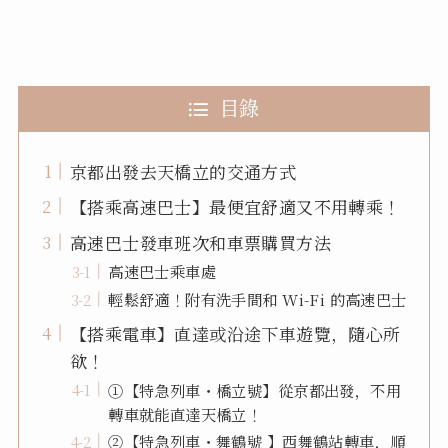
目錄
京都出發去天橋立的交通方式
【搭乘高速巴士】最便宜舒適又不用轉乘！
高速巴士發車班次和車票購買方法
高速巴士乘車處
輕鬆舒適！附有洗手間和 Wi-Fi 的高速巴士
【搭乘電車】直達或沿途下車遊覽，隨心所
欲！
①【特急列車・橋立號】從京都出發，不用
轉車就能直達天橋立！
②【特急列車・舞鶴號 】西舞鶴站轉車，順