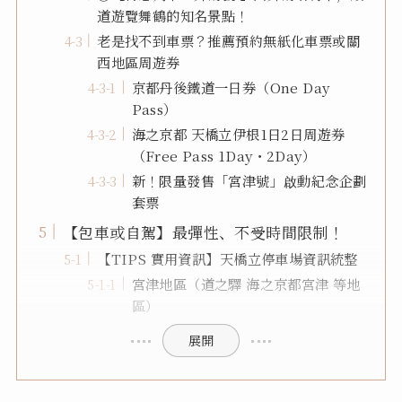
道遊覽舞鶴的知名景點！
老是找不到車票？推薦預約無紙化車票或關
西地區周遊券
京都丹後鐵道一日券（One Day
Pass）
海之京都 天橋立伊根1日2日周遊券
（Free Pass 1Day・2Day）
新！限量發售「宮津號」啟動紀念企劃
套票
【包車或自駕】最彈性、不受時間限制！
【TIPS 實用資訊】天橋立停車場資訊統整
宮津地區（道之驛 海之京都宮津 等地
區）
展開