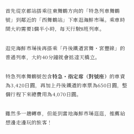
首先從京都站搭乘往東舞鶴方向的「特急列車舞鶴
號」到鄰近的「西舞鶴站」下車逛海鮮市場。乘車時
間大約需要1個半小時，每天行駛8班列車。
逛完海鮮市場後再搭乘「丹後鐵道宮舞・宮豐線」的
普通列車，大約40分鐘就會抵達天橋立。
特急列車舞鶴號包含
特急・指定席（對號座）
的車資
為3,420日圓，再加上丹後鐵道的車票為650日圓，整
個行程下來總費用為4,070日圓。
雖然多一趟轉車，但能到當地海鮮市場逛逛，推薦給
想邊走邊玩的旅客！