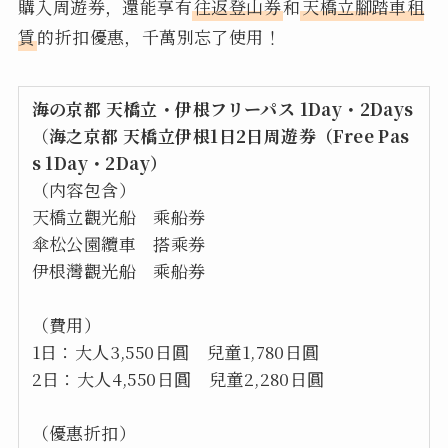
購入周遊券，還能享有
往返登山券
和
天橋立腳踏車租
賃
的折扣優惠，千萬別忘了使用！
海の京都 天橋立・伊根フリーパス 1Day・2Days
（
海之京都 天橋立伊根1日2日周遊券（Free Pas
s 1Day・2Day）
（内容包含）
天橋立觀光船 乘船券
傘松公園纜車 搭乘券
伊根灣觀光船 乘船券
（費用）
1日：大人3,550日圓 兒童1,780日圓
2日：大人4,550日圓 兒童2,280日圓
（優惠折扣）