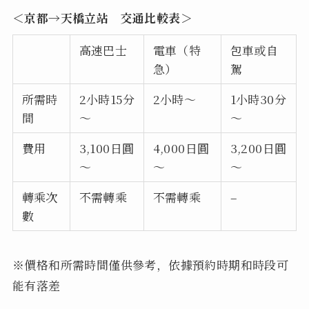
＜京都→天橋立站 交通比較表＞
高速巴士
電車（特
包車或自
急）
駕
所需時
2小時15分
2小時～
1小時30分
間
～
～
費用
3,100日圓
4,000日圓
3,200日圓
～
～
～
轉乘次
不需轉乘
不需轉乘
–
數
※價格和所需時間僅供參考，依據預約時期和時段可
能有落差