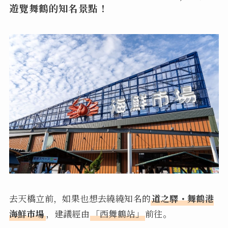
遊覽舞鶴的知名景點！
去天橋立前，如果也想去繞繞知名的
道之驛・舞鶴港
海鮮市場
，建議經由
「西舞鶴站」
前往。