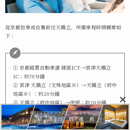
從京都包車或自駕前往天橋立，所需車程時間概要如
下：
① 京都縱貫自動車道 綾部JCT→宮津天橋立
IC：約70分鐘
② 宮津 天橋立（文殊地區※）→天橋立（府中
地區※）：約20分鐘
③ 天橋立（府中地區）→伊根：約20分鐘
※「文殊地區」：指天橋立車站一側。智恩寺
和天橋立View Land的所在地
※「府中地區」：指天橋立對岸。傘松公園和