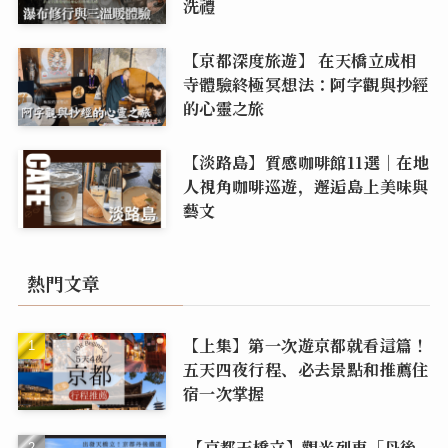
洗禮
【京都深度旅遊】 在天橋立成相
寺體驗終極冥想法：阿字觀與抄經
的心靈之旅
【淡路島】質感咖啡館11選｜在地
人視角咖啡巡遊，邂逅島上美味與
藝文
熱門文章
【上集】第一次遊京都就看這篇！
五天四夜行程、必去景點和推薦住
宿一次掌握
【京都天橋立】觀光列車「丹後