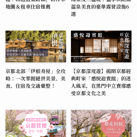
地圖＆租車住宿推薦
溫泉美食的豪華露營設施6
選
京都北部「伊根舟屋」全攻
【京都深度遊】揭開京都經
略：一次掌握絕世美景、美
典町家「感悅迎賓館」的迷
食、住宿及交通彙整！
人風采，在黑門中立賣邸感
受京都文化之美