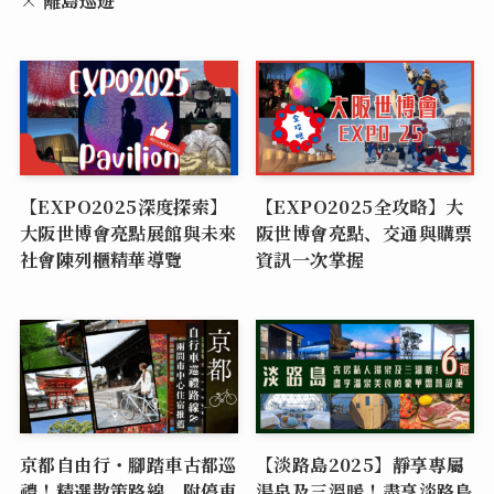
× 離島巡遊
【EXPO2025深度探索】
【EXPO2025全攻略】大
大阪世博會亮點展館與未來
阪世博會亮點、交通與購票
社會陳列櫃精華導覽
資訊一次掌握
京都自由行・腳踏車古都巡
【淡路島2025】靜享專屬
禮！精選散策路線，附停車
湯泉及三溫暖！盡享淡路島