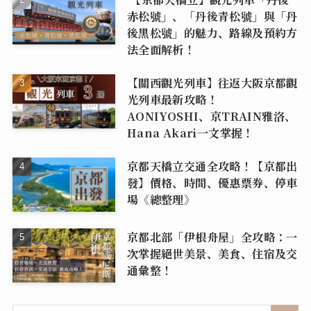
赤松號」、「丹後青松號」與「丹
後黑松號」的魅力、路線及預約方
法全面解析！
【關西觀光列車】往返大阪京都觀
光列車最新攻略！
AONIYOSHI、京TRAIN雅洛、
Hana Akari一文掌握！
京都天橋立交通全攻略！【京都出
發】價格、時間、優惠票券、停車
場《總整理》
京都北部「伊根舟屋」全攻略：一
次掌握絕世美景、美食、住宿及交
通彙整！