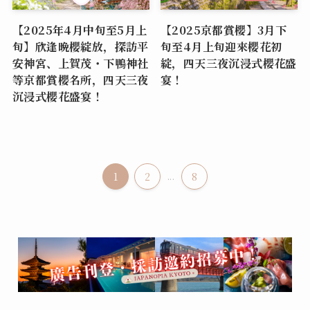
【2025年4月中旬至5月上
【2025京都賞櫻】3月下
旬】欣逢晩櫻綻放，探訪平
旬至4月上旬迎來櫻花初
安神宮、上賀茂・下鴨神社
綻，四天三夜沉浸式櫻花盛
等京都賞櫻名所，四天三夜
宴！
沉浸式櫻花盛宴！
1
2
...
8