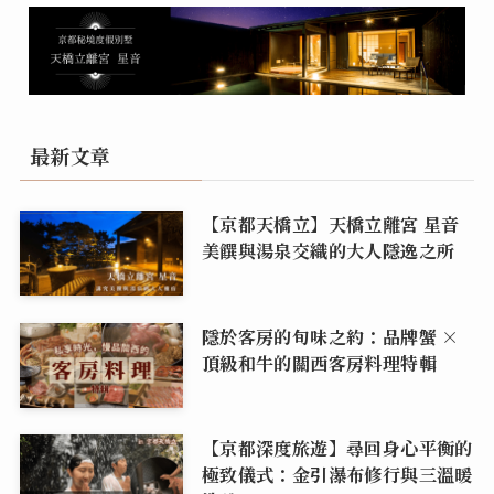
最新文章
【京都天橋立】天橋立離宮 星音
美饌與湯泉交織的大人隱逸之所
隱於客房的旬味之約：品牌蟹 ×
頂級和牛的關西客房料理特輯
【京都深度旅遊】尋回身心平衡的
極致儀式：金引瀑布修行與三溫暖