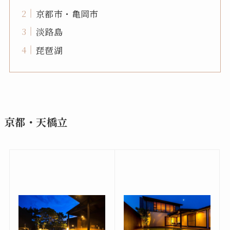
京都市・亀岡市
淡路島
琵琶湖
京都・天橋立