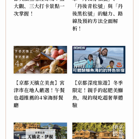
大觀、三大打卡景點一
「丹後青松號」與「丹
次掌握！
後黑松號」的魅力、路
線及預約方法全面解
析！
【京都天橋立美食】宮
【京都深度旅遊】冬季
津市在地人嚴選！午餐
限定！親手釣起肥美鰤
也超推薦的4家海鮮餐
魚，現釣現吃超奢華體
廳
驗