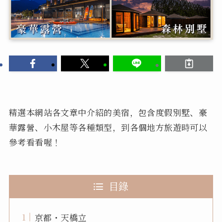
精選本網站各文章中介紹的美宿，包含度假別墅、豪
華露營、小木屋等各種類型，到各個地方旅遊時可以
參考看看喔！
目錄
京都・天橋立