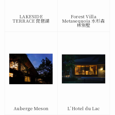
LAKESIDE
Forest Villa
TERRACE 琵琶湖
Metasequoia 水杉森
林別墅
Auberge Meson
L’Hotel du Lac