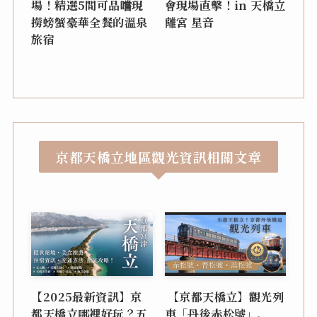
場！精選5間可品嚐現
會現場直擊！in 天橋立
撈螃蟹豪華全餐的溫泉
離宮 星音
旅宿
京都天橋立地區觀光資訊相關文章
【2025最新資訊】京
【京都天橋立】觀光列
都天橋立哪裡好玩？五
車「丹後赤松號」、