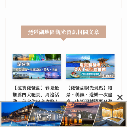
琵琶湖
地區觀光資訊相關文章
【滋賀琵琶湖】春夏最
【琵琶湖觀光景點】絕
推薦四大絕景、周邊活
景・美饌・遊樂一次盡
動、美食住宿全攻略！
享 山湖間精緻兩日遊
行程推薦