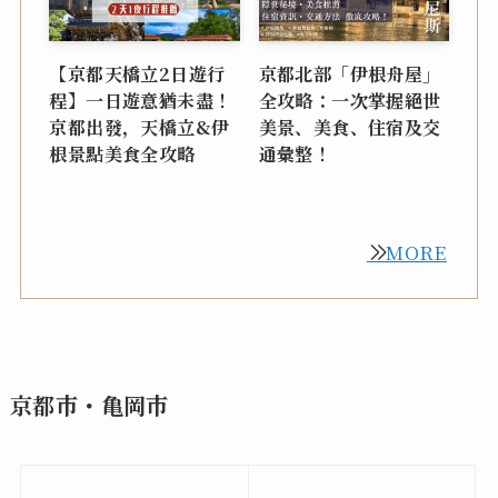
【京都天橋立2日遊行
京都北部「伊根舟屋」
程】一日遊意猶未盡！
全攻略：一次掌握絕世
京都出發，天橋立&伊
美景、美食、住宿及交
根景點美食全攻略
通彙整！
MORE
京都市・亀岡市