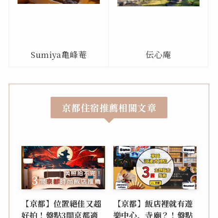
Sumiya
亀峰菴
伝心庵
京都住宿推薦相關文章
【京都】位置絕佳又超
【京都】飯店裡就有遊
好拍！盤點3間京都適
樂中心、寺廟？！盤點