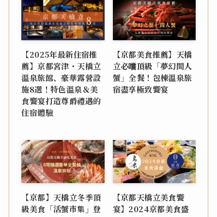
【2025年最新住宿推
【京都美食推薦】天橋
薦】京都宮津・天橋立
立必嚐頂級「夢幻間人
溫泉旅館、豪華露營設
蟹」全餐！包棟溫泉旅
施8選！特色溫泉＆美
宿盡享極致饗宴
食饗宴打造尊爵禮遇的
住宿體驗
【京都】天橋立冬季頂
【京都天橋立美食饗
級美食「活蟹市集」登
宴】2024京都美食盛