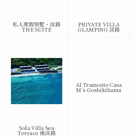
私人度假別墅・淡路
PRIVATE VILLA
THE SUITE
GLAMPING 淡路
Sola Villa Sea
Al Tramonto Casa
Terrace 南淡路
M’s Goshikihama