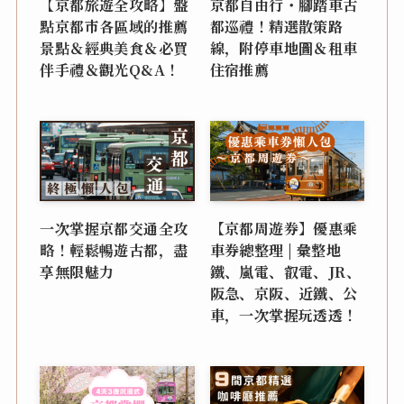
【京都旅遊全攻略】盤
京都自由行・腳踏車古
點京都市各區域的推薦
都巡禮！精選散策路
景點＆經典美食＆必買
線，附停車地圖＆租車
伴手禮＆觀光Q&A！
住宿推薦
一次掌握京都交通全攻
【京都周遊券】優惠乘
略！輕鬆暢遊古都，盡
車券總整理 | 彙整地
享無限魅力
鐵、嵐電、叡電、JR、
阪急、京阪、近鐵、公
車，一次掌握玩透透！