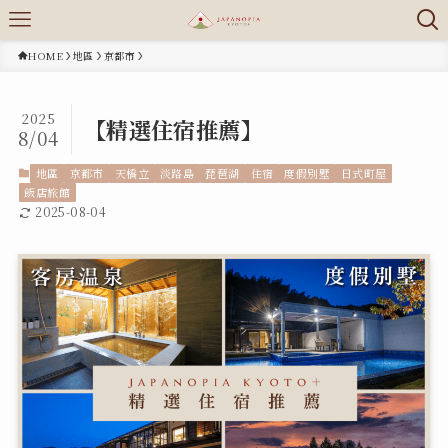
HOME
地區
京都市
2025
【精選住宿推薦】
8/04
地區
京都市
天橋立
淡路島
琵琶湖
住宿
度假別墅
日式町屋
飯店旅館
2025-08-04