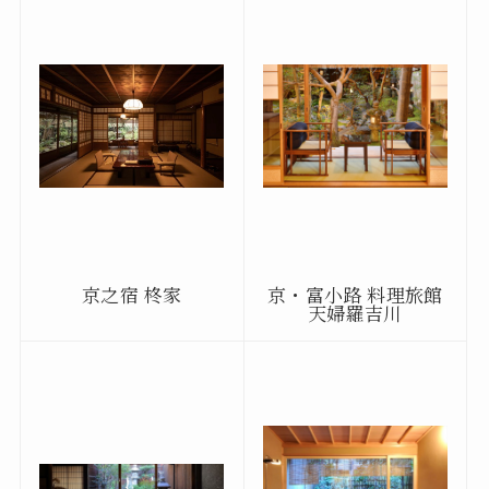
京之宿 柊家
京・富小路 料理旅館
天婦羅吉川