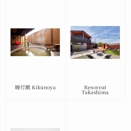
暖灯館 Kikunoya
Resoreat
Takashima