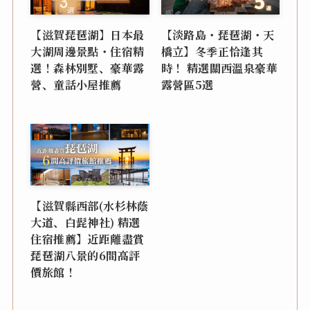
【滋賀琵琶湖】日本最
【淡路島・琵琶湖・天
大湖周邊景點・住宿精
橋立】冬季正恰逢其
選！森林別墅、豪華露
時！ 精選關西溫泉豪華
營、童話小屋推薦
露營區5選
【滋賀縣西部(水杉林蔭
大道、白髭神社) 精選
住宿推薦】近距離盡賞
琵琶湖八景的6間高評
價旅館！