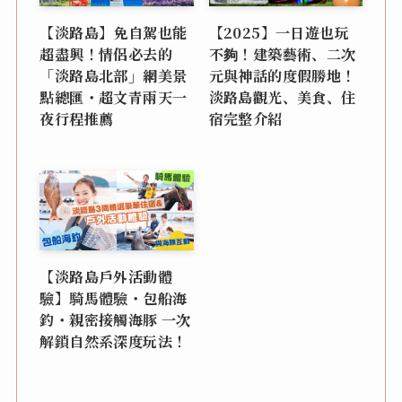
【淡路島】免自駕也能
【2025】一日遊也玩
超盡興！情侶必去的
不夠！建築藝術、二次
「淡路島北部」網美景
元與神話的度假勝地！
點總匯・超文青兩天一
淡路島觀光、美食、住
夜行程推薦
宿完整介紹
【淡路島戶外活動體
驗】騎馬體驗・包船海
釣・親密接觸海豚 一次
解鎖自然系深度玩法！