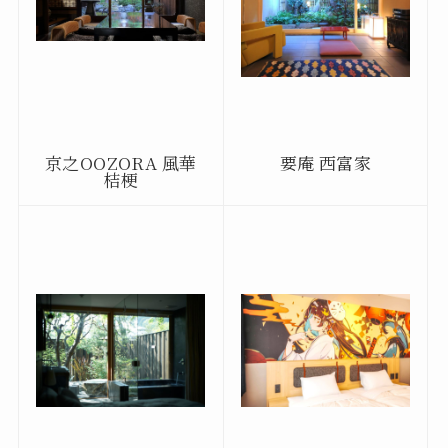
京之OOZORA 風華
要庵 西富家
桔梗