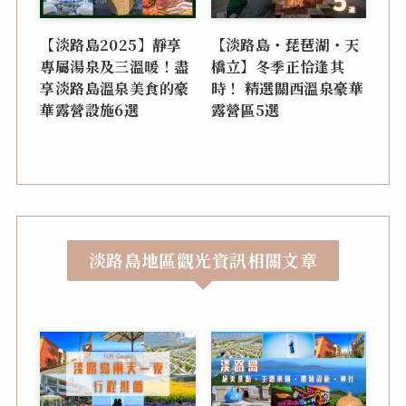
【淡路島2025】靜享
【淡路島・琵琶湖・天
專屬湯泉及三溫暖！盡
橋立】冬季正恰逢其
享淡路島溫泉美食的豪
時！ 精選關西溫泉豪華
華露營設施6選
露營區5選
淡路島地區觀光資訊相關文章