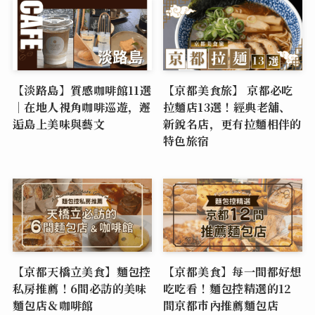
【淡路島】質感咖啡館11選
【京都美食旅】 京都必吃
｜在地人視角咖啡巡遊，邂
拉麵店13選！經典老舖、
逅島上美味與藝文
新銳名店，更有拉麵相伴的
特色旅宿
【京都天橋立美食】麵包控
【京都美食】每一間都好想
私房推薦！6間必訪的美味
吃吃看！麵包控精選的12
麵包店＆咖啡館
間京都市內推薦麵包店