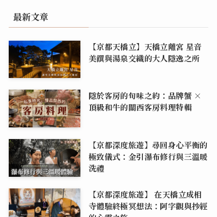
最新文章
【京都天橋立】天橋立離宮 星音
美饌與湯泉交織的大人隱逸之所
隱於客房的旬味之約：品牌蟹 ×
頂級和牛的關西客房料理特輯
【京都深度旅遊】尋回身心平衡的
極致儀式：金引瀑布修行與三溫暖
洗禮
【京都深度旅遊】 在天橋立成相
寺體驗終極冥想法：阿字觀與抄經