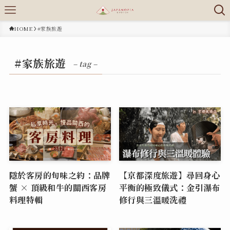
HOME
#家族旅遊
#家族旅遊
– tag –
隱於客房的旬味之約：品牌
【京都深度旅遊】尋回身心
蟹 × 頂級和牛的關西客房
平衡的極致儀式：金引瀑布
料理特輯
修行與三溫暖洗禮