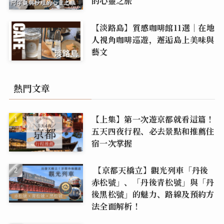
的心靈之旅
【淡路島】質感咖啡館11選｜在地
人視角咖啡巡遊，邂逅島上美味與
藝文
熱門文章
【上集】第一次遊京都就看這篇！
五天四夜行程、必去景點和推薦住
宿一次掌握
【京都天橋立】觀光列車「丹後
赤松號」、「丹後青松號」與「丹
後黑松號」的魅力、路線及預約方
法全面解析！