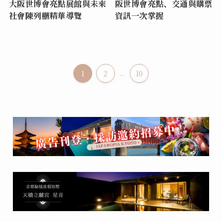
大阪世博會亮點展館與未來
阪世博會亮點、交通與購票
社會陳列櫃精華導覽
資訊一次掌握
1
2
...
10