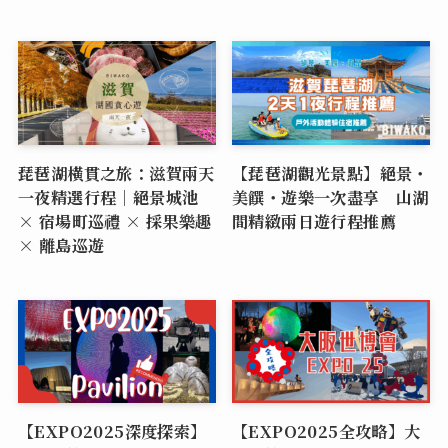
琵琶湖橫貫之旅：滋賀兩天
【琵琶湖觀光景點】絕景・
一夜精選行程｜絕景城池
美饌・遊樂一次盡享 山湖
× 宿場町巡禮 × 採果樂趣
間精緻兩日遊行程推薦
× 離島巡遊
【EXPO2025深度探索】
【EXPO2025全攻略】大