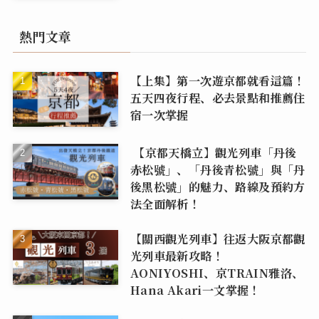
熱門文章
【上集】第一次遊京都就看這篇！
五天四夜行程、必去景點和推薦住
宿一次掌握
【京都天橋立】觀光列車「丹後
赤松號」、「丹後青松號」與「丹
後黑松號」的魅力、路線及預約方
法全面解析！
【關西觀光列車】往返大阪京都觀
光列車最新攻略！
AONIYOSHI、京TRAIN雅洛、
Hana Akari一文掌握！