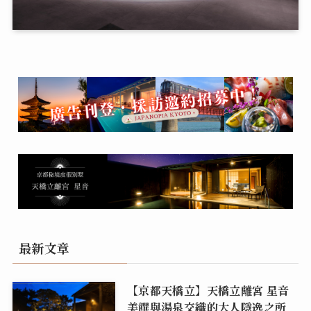
最新文章
【京都天橋立】天橋立離宮 星音
美饌與湯泉交織的大人隱逸之所