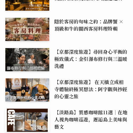
隱於客房的旬味之約：品牌蟹 ×
頂級和牛的關西客房料理特輯
【京都深度旅遊】尋回身心平衡的
極致儀式：金引瀑布修行與三溫暖
洗禮
【京都深度旅遊】 在天橋立成相
寺體驗終極冥想法：阿字觀與抄經
的心靈之旅
【淡路島】質感咖啡館11選｜在地
人視角咖啡巡遊，邂逅島上美味與
藝文