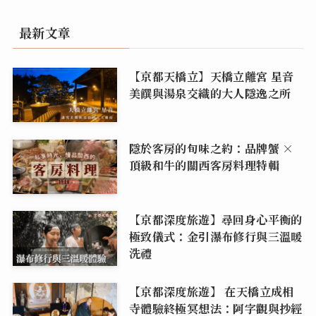
最新文章
【京都天橋立】天橋立離宮 星音
美饌與湯泉交織的大人隱逸之所
隱於客房的旬味之約：品牌蟹 ×
頂級和牛的關西客房料理特輯
【京都深度旅遊】尋回身心平衡的
極致儀式：金引瀑布修行與三溫暖
洗禮
【京都深度旅遊】 在天橋立成相
寺體驗終極冥想法：阿字觀與抄經