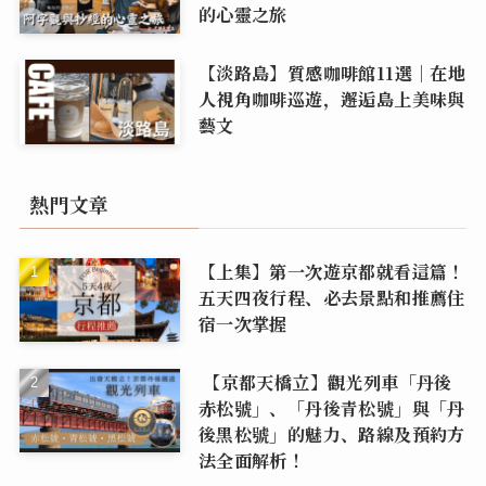
的心靈之旅
【淡路島】質感咖啡館11選｜在地
人視角咖啡巡遊，邂逅島上美味與
藝文
熱門文章
【上集】第一次遊京都就看這篇！
五天四夜行程、必去景點和推薦住
宿一次掌握
【京都天橋立】觀光列車「丹後
赤松號」、「丹後青松號」與「丹
後黑松號」的魅力、路線及預約方
法全面解析！