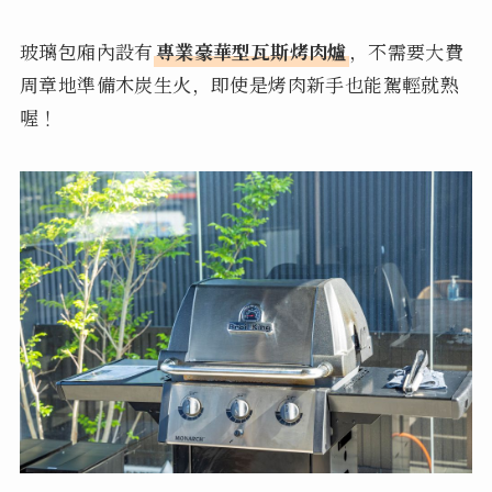
玻璃包廂內設有
專業豪華型瓦斯烤肉爐
，不需要大費
周章地準備木炭生火，即使是烤肉新手也能駕輕就熟
喔！