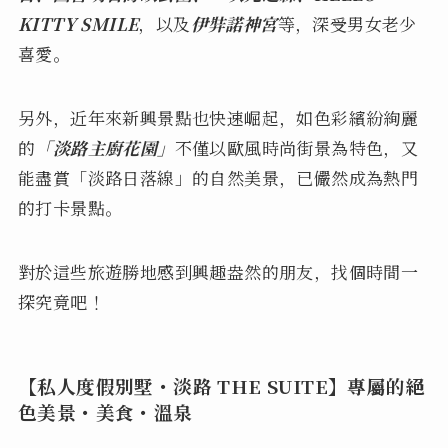
KITTY SMILE
，以及
伊弉諾神宮
等，深受男女老少
喜愛。
另外，近年來新興景點也快速崛起，如色彩繽紛絢麗
的
「淡路主廚花園」
不僅以歐風時尚街景為特色，又
能盡賞「淡路日落線」的自然美景，已儼然成為熱門
的打卡景點。
對於這些旅遊勝地感到興趣盎然的朋友，找個時間一
探究竟吧！
【私人度假別墅・淡路 THE SUITE】專屬的絕
色美景・美食・溫泉