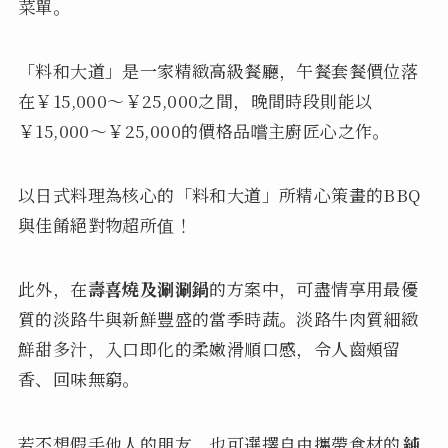
菜單。
「料和大道」是一家精緻高級餐廳，午餐套餐價位落
在￥15,000～￥25,000之間，晚間時段則能以
￥15,000～￥25,000的價格品嚐主廚匠心之作。
以日式料理為核心的「料和大道」所精心策畫的BBQ
與佳餚絕對物超所值！
此外，在
壽喜燒及涮涮鍋
的方案中，可盡情享用最優
質的淡路牛與新鮮豐盛的當季時蔬。淡路牛肉質細緻
鮮甜多汁，入口即化的柔嫩滑順口感，令人齒頰留
香、回味無窮。
若不想假手他人的朋友，也可選擇自由攜帶食材的
純