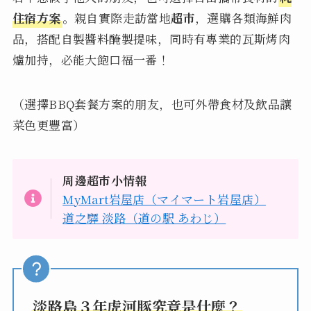
住宿方案
。親自實際走訪當地
超市
，選購各類海鮮肉
品，搭配自製醬料醃製提味，同時有專業的瓦斯烤肉
爐加持，必能大飽口福一番！
（選擇BBQ套餐方案的朋友，也可外帶食材及飲品讓
菜色更豐富）
周邊超市小情報
MyMart岩屋店（マイマート岩屋店）
道之驛 淡路（道の駅 あわじ）
淡路島３年虎河豚究竟是什麼？