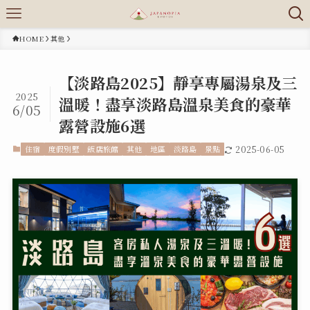
HOME
其他
【淡路島2025】靜享專屬湯泉及三
2025
溫暖！盡享淡路島溫泉美食的豪華
6/05
露營設施6選
住宿
度假別墅
飯店旅館
其他
地區
淡路島
景點
2025-06-05