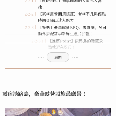
【度假別墅】獨享面海的大型私人泳
池！
【豪華露營圓頂帳篷】奢華不凡與優雅
時尚交織出迷人魅力
【餐點】豪華露營BBQ、壽喜燒，另可
額外搭配當季新鮮生魚片拼盤！
【推薦Point】淡路島的隱藏景
點就近在咫尺！
展開
露宿淡路島，豪華露營設施最應景！