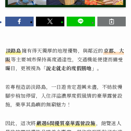
淡路島
擁有得天獨厚的地理優勢，與鄰近的
京都、大
阪
等主要城市保持高度通達性，交通機能便捷而備受
矚目，更被視為
「說走就走的度假勝地」
。
若專程造訪淡路島，一日遊肯定遊興未盡，不妨放慢
腳步稍加停留，入住洋溢濃厚度假風情的豪華露營設
施，樂享其島嶼的無窮魅力！
因此，這次將
嚴選6間優質豪華露營設施
，飽覽迷人