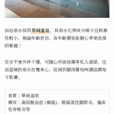
浴池泉水採用
單純溫泉
，其泉水化學成分稀少且刺激
性較小，無論年齡老幼，各年齡層皆能靜心享受泡湯
的樂趣！
完全不受外界干擾，可隨心所欲地獨享私人湯屋，任
由溫暖的泉水包覆身心，從頭到腳深層地呵護滋潤每
寸肌膚。
泉質：單純溫泉
療效：高尿酸血症 (痛風)、類風濕性關節炎、僵直
性脊椎炎等