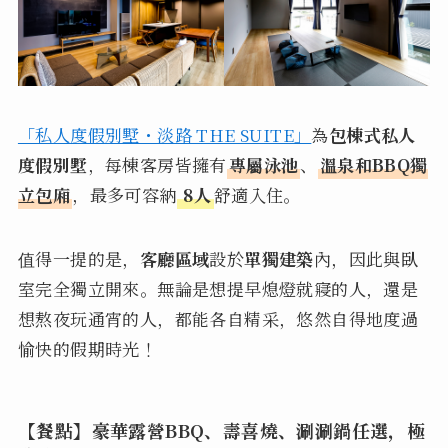
「私人度假別墅・淡路 THE SUITE」
為
包棟式私人
度假別墅
，每棟客房皆擁有
專屬泳池
、
溫泉和BBQ獨
立包廂
，最多可容納
8人
舒適入住。
值得一提的是，
客廳區域
設於
單獨建築
內，因此與臥
室完全獨立開來。無論是想提早熄燈就寢的人，還是
想熬夜玩通宵的人，都能各自精采，悠然自得地度過
愉快的假期時光！
【餐點】豪華露營BBQ、壽喜燒、涮涮鍋任選，極