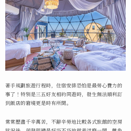
著手規劃旅遊行程時，住宿安排恐怕是最勞心費力的
事了！特別是三五好友相約同遊時，發生無法順利訂
到飯店的窘境更是時有所聞。
常常歷盡千辛萬苦，不辭辛勞地比較各式旅館的空房
狀況後，卻發現總是好巧不巧地就差這麼一間，難免