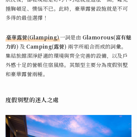
捶胸頓足、懊惱不已。此時，豪華露營設施就是不可
多得的最佳選擇！
豪華露營(Glamping)
一詞是由
Glamorous(富有魅
力的)
及
Camping(露營)
兩字所組合而成的詞彙。
集結旅館潔淨舒適的環境與齊全完善的設備，以及戶
外感十足的營帳住宿風格。其類型主要分為度假別墅
和豪華露營兩種。
度假別墅的迷人之處