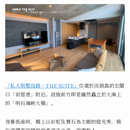
「私人別墅淡路・THE SUITE」
位處於淡路島的玄關
口「岩屋港」附近。設施前方即是巍然矗立於大海上
的「明石海峽大橋」。
夜幕低垂時，橋上以彩虹及寶石為主題的燈光秀，精