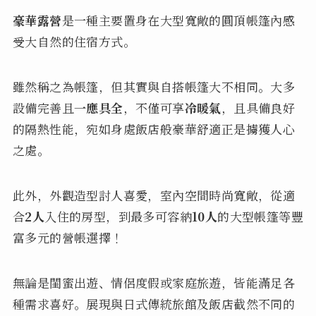
豪華露營
是一種主要置身在大型寬敞的圓頂帳篷內感
受大自然的住宿方式。
雖然稱之為帳篷，但其實與自搭帳篷大不相同。大多
設備完善且
一應具全
，不僅可享
冷暖氣
，且具備良好
的隔熱性能，宛如身處飯店般豪華舒適正是擄獲人心
之處。
此外，外觀造型討人喜愛，室內空間時尚寬敞，從適
合
2人
入住的房型，到最多可容納
10人
的大型帳篷等豐
富多元的營帳選擇！
無論是閨蜜出遊、情侶度假或家庭旅遊，皆能滿足各
種需求喜好。展現與日式傳統旅館及飯店截然不同的