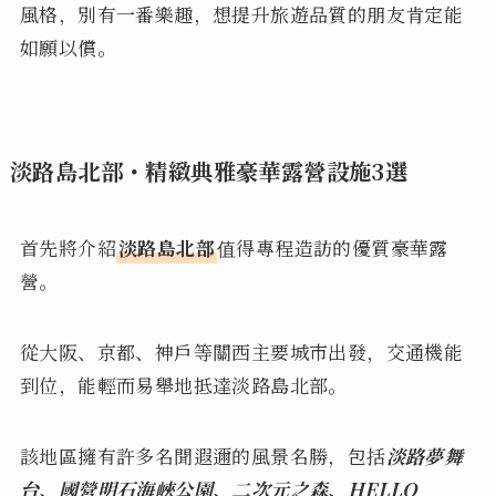
風格，別有一番樂趣，想提升旅遊品質的朋友肯定能
如願以償。
淡路島北部・精緻典雅豪華露營設施3選
首先將介紹
淡路島北部
值得專程造訪的優質豪華露
營。
從大阪、京都、神戶等關西主要城市出發，交通機能
到位，能輕而易舉地抵達淡路島北部。
該地區擁有許多名聞遐邇的風景名勝，包括
淡路夢舞
台、國營明石海峽公園、二次元之森、HELLO