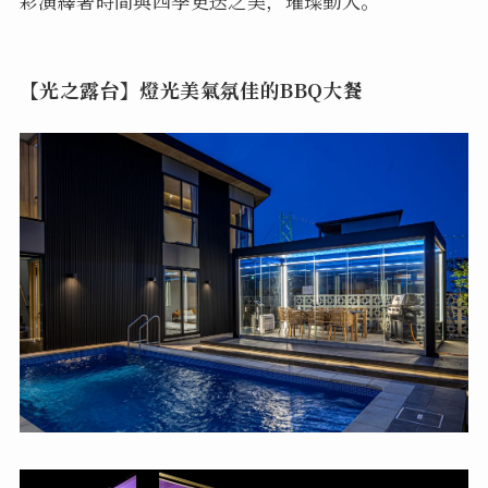
彩演繹著時間與四季更迭之美，璀璨動人。
【光之露台】燈光美氣氛佳的BBQ大餐