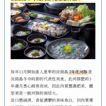
每年11月開始進入產季的淡路島
3年虎河豚
是
淡路島冬令時節的代表性美食。此河豚歷時3
年歲月悉心飼育而成，因此肉質豐滿肥美，體
型更是一般河豚的兩倍大。
從口感綿滑、香氣濃鬱的美味魚白，到肉質彈