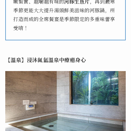
嫩緊實、越嚼越有味的
河豚生魚片
，再到嚴寒
季節更能大大提升湯頭鮮美滋味的河豚鍋，所
打造而成的全席餐宴是季節限定的多重味蕾享
受唷！
【溫泉】浸沐氤氳溫泉中療癒身心