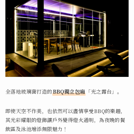
全落地玻璃窗打造的
BBQ獨立包廂
「光之露台」。
即使天空不作美，也依然可以盡情享受BBQ的樂趣，
其光彩耀眼的燈飾讓戶外變得燈火通明，為夜晚的餐
飲區及泳池增添無限魅力！