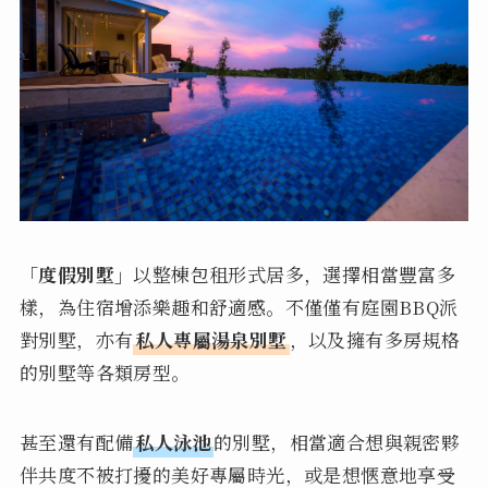
「度假別墅」
以整棟包租形式居多，選擇相當豐富多
樣，為住宿增添樂趣和舒適感。不僅僅有庭園BBQ派
對別墅，亦有
私人專屬湯泉別墅
，以及擁有多房規格
的別墅等各類房型。
甚至還有配備
私人泳池
的別墅，相當適合想與親密夥
伴共度不被打擾的美好專屬時光，或是想愜意地享受