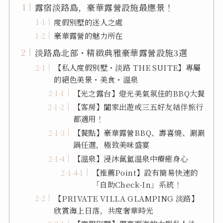
露宿淡路島，豪華露營設施最應景！
度假別墅的迷人之處
豪華露營的魅力所在
淡路島北部・精緻典雅豪華露營設施3選
【私人度假別墅・淡路 THE SUITE】專屬
的絕色美景・美食・溫泉
【光之露台】燈光美氣氛佳的BBQ大餐
【客房】闔家出遊或三五好友結伴旅行
都適用！
【餐點】豪華露營BBQ、壽喜燒、涮涮
鍋任選，極致美味盛宴
【溫泉】浸沐氤氳溫泉中療癒身心
【推薦Point】設有簡易快速的
「自助Check-In」系統！
【PRIVATE VILLA GLAMPING 淡路】
欣賞海上日落，共度奢華時光