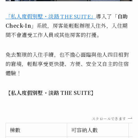
「私人度假別墅・淡路 THE SUITE」
導入了
「自助
Check-In」
系統，房客能輕鬆辦理入住外，入住期
間不會遭受工作人員或其他房客的打擾。
免去繁瑣的入住手續，也不擔心面臨與他人四目相對
的窘境，輕鬆享受更快捷、方便、安全又自主的住宿
體驗！
【私人度假別墅・淡路 THE SUITE】
スクロールできます
棟數
可容納人數