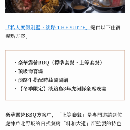
「私人度假別墅・淡路 THE SUITE」
提供以下住宿
餐點方案。
・豪華露營BBQ（標準套餐・上等套餐）
・頂級壽喜燒
・淡路牛搭配時蔬涮涮鍋
・【冬季限定】淡路島3年虎河豚全席晚宴
豪華露營BBQ方案
中，
「上等套餐」
是專門邀請到位
處神戶北野坂的日式餐廳
「料和大道」
所監製的特色