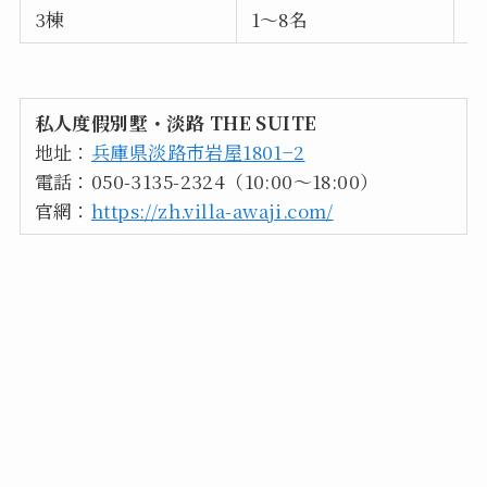
3棟
1～8名
1
私人度假別墅・淡路 THE SUITE
地址：
兵庫県淡路市岩屋1801−2
電話：050-3135-2324（10:00～18:00）
官網：
https://zh.villa-awaji.com/