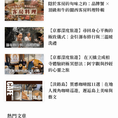
隱於客房的旬味之約：品牌蟹 ×
頂級和牛的關西客房料理特輯
【京都深度旅遊】尋回身心平衡的
極致儀式：金引瀑布修行與三溫暖
洗禮
【京都深度旅遊】 在天橋立成相
寺體驗終極冥想法：阿字觀與抄經
的心靈之旅
【淡路島】質感咖啡館11選｜在地
人視角咖啡巡遊，邂逅島上美味與
藝文
熱門文章