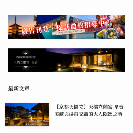
最新文章
【京都天橋立】天橋立離宮 星音
美饌與湯泉交織的大人隱逸之所