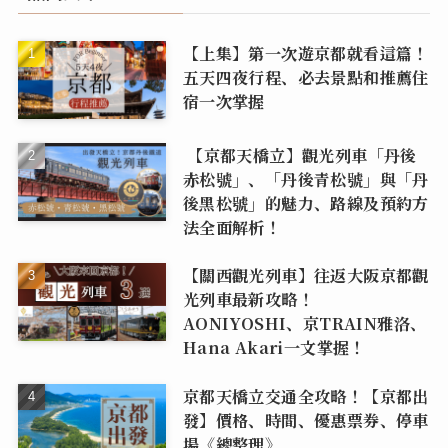
【上集】第一次遊京都就看這篇！
五天四夜行程、必去景點和推薦住
宿一次掌握
【京都天橋立】觀光列車「丹後
赤松號」、「丹後青松號」與「丹
後黑松號」的魅力、路線及預約方
法全面解析！
【關西觀光列車】往返大阪京都觀
光列車最新攻略！
AONIYOSHI、京TRAIN雅洛、
Hana Akari一文掌握！
京都天橋立交通全攻略！【京都出
發】價格、時間、優惠票券、停車
場《總整理》