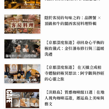
隱於客房的旬味之約：品牌蟹 ×
頂級和牛的關西客房料理特輯
【京都深度旅遊】尋回身心平衡的
極致儀式：金引瀑布修行與三溫暖
洗禮
【京都深度旅遊】 在天橋立成相
寺體驗終極冥想法：阿字觀與抄經
的心靈之旅
【淡路島】質感咖啡館11選｜在地
人視角咖啡巡遊，邂逅島上美味與
藝文