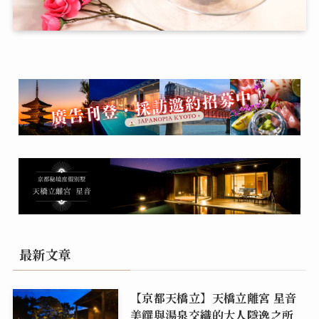
最新文章
【京都天橋立】天橋立離宮 星音
美饌與湯泉交織的大人隱逸之所