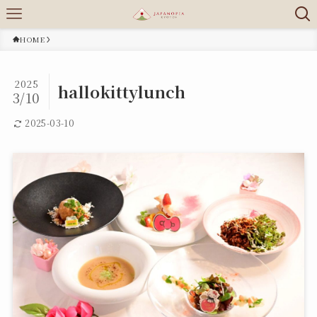
HOME
2025
hallokittylunch
3/10
2025-03-10