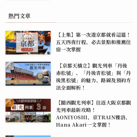
熱門文章
【上集】第一次遊京都就看這篇！
五天四夜行程、必去景點和推薦住
宿一次掌握
【京都天橋立】觀光列車「丹後
赤松號」、「丹後青松號」與「丹
後黑松號」的魅力、路線及預約方
法全面解析！
【關西觀光列車】往返大阪京都觀
光列車最新攻略！
AONIYOSHI、京TRAIN雅洛、
Hana Akari一文掌握！