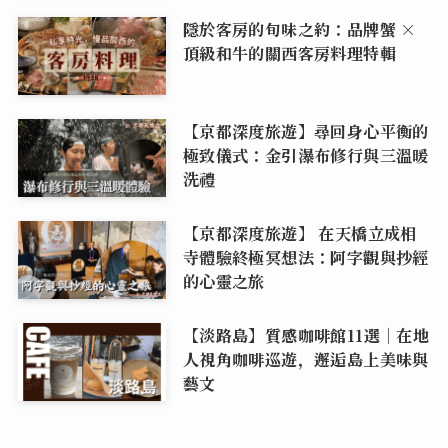
隱於客房的旬味之約：品牌蟹 ×
頂級和牛的關西客房料理特輯
【京都深度旅遊】尋回身心平衡的
極致儀式：金引瀑布修行與三溫暖
洗禮
【京都深度旅遊】 在天橋立成相
寺體驗終極冥想法：阿字觀與抄經
的心靈之旅
【淡路島】質感咖啡館11選｜在地
人視角咖啡巡遊，邂逅島上美味與
藝文