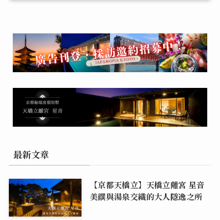
最新文章
【京都天橋立】天橋立離宮 星音
美饌與湯泉交織的大人隱逸之所