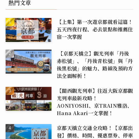
熱門文章
【上集】第一次遊京都就看這篇！
五天四夜行程、必去景點和推薦住
宿一次掌握
【京都天橋立】觀光列車「丹後
赤松號」、「丹後青松號」與「丹
後黑松號」的魅力、路線及預約方
法全面解析！
【關西觀光列車】往返大阪京都觀
光列車最新攻略！
AONIYOSHI、京TRAIN雅洛、
Hana Akari一文掌握！
京都天橋立交通全攻略！【京都出
發】價格、時間、優惠票券、停車