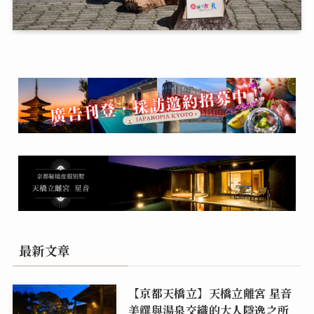
最新文章
【京都天橋立】天橋立離宮 星音
美饌與湯泉交織的大人隱逸之所