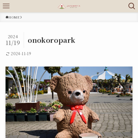
HOME
2024
onokoropark
11/19
2024-11-19