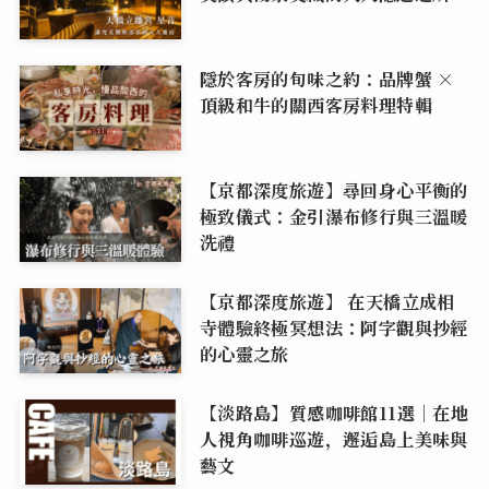
隱於客房的旬味之約：品牌蟹 ×
頂級和牛的關西客房料理特輯
【京都深度旅遊】尋回身心平衡的
極致儀式：金引瀑布修行與三溫暖
洗禮
【京都深度旅遊】 在天橋立成相
寺體驗終極冥想法：阿字觀與抄經
的心靈之旅
【淡路島】質感咖啡館11選｜在地
人視角咖啡巡遊，邂逅島上美味與
藝文