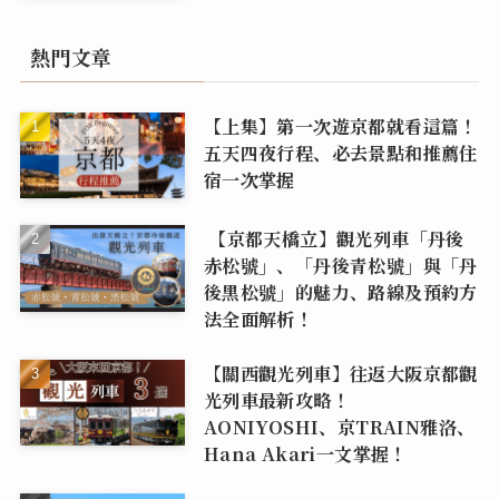
熱門文章
【上集】第一次遊京都就看這篇！
五天四夜行程、必去景點和推薦住
宿一次掌握
【京都天橋立】觀光列車「丹後
赤松號」、「丹後青松號」與「丹
後黑松號」的魅力、路線及預約方
法全面解析！
【關西觀光列車】往返大阪京都觀
光列車最新攻略！
AONIYOSHI、京TRAIN雅洛、
Hana Akari一文掌握！