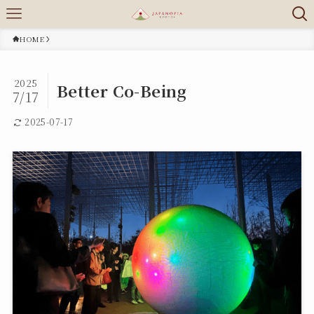
HOME
2025
Better Co-Being
7/17
2025-07-17