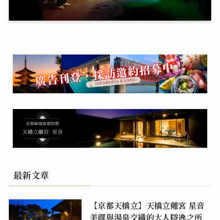
最新文章
【京都天橋立】天橋立離宮 星音
美饌與湯泉交織的大人隱逸之所