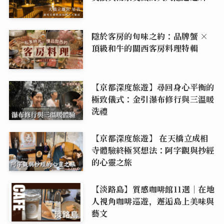
隱於客房的旬味之約：品牌蟹 ×
頂級和牛的關西客房料理特輯
【京都深度旅遊】尋回身心平衡的
極致儀式：金引瀑布修行與三溫暖
洗禮
【京都深度旅遊】 在天橋立成相
寺體驗終極冥想法：阿字觀與抄經
的心靈之旅
【淡路島】質感咖啡館11選｜在地
人視角咖啡巡遊，邂逅島上美味與
藝文