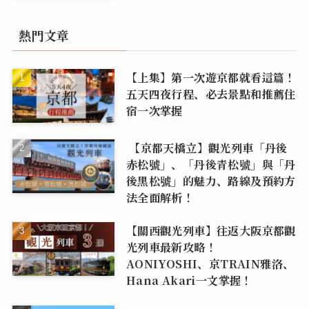
熱門文章
【上集】第一次遊京都就看這篇！
五天四夜行程、必去景點和推薦住
宿一次掌握
【京都天橋立】觀光列車「丹後
赤松號」、「丹後青松號」與「丹
後黑松號」的魅力、路線及預約方
法全面解析！
【關西觀光列車】往返大阪京都觀
光列車最新攻略！
AONIYOSHI、京TRAIN雅洛、
Hana Akari一文掌握！