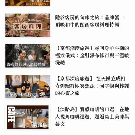
隱於客房的旬味之約：品牌蟹 ×
頂級和牛的關西客房料理特輯
【京都深度旅遊】尋回身心平衡的
極致儀式：金引瀑布修行與三溫暖
洗禮
【京都深度旅遊】 在天橋立成相
寺體驗終極冥想法：阿字觀與抄經
的心靈之旅
【淡路島】質感咖啡館11選｜在地
人視角咖啡巡遊，邂逅島上美味與
藝文