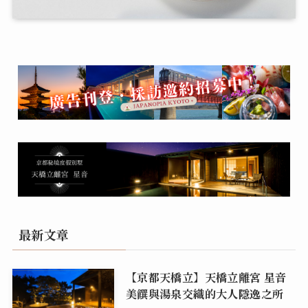
最新文章
【京都天橋立】天橋立離宮 星音
美饌與湯泉交織的大人隱逸之所