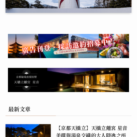
最新文章
【京都天橋立】天橋立離宮 星音
美饌與湯泉交織的大人隱逸之所