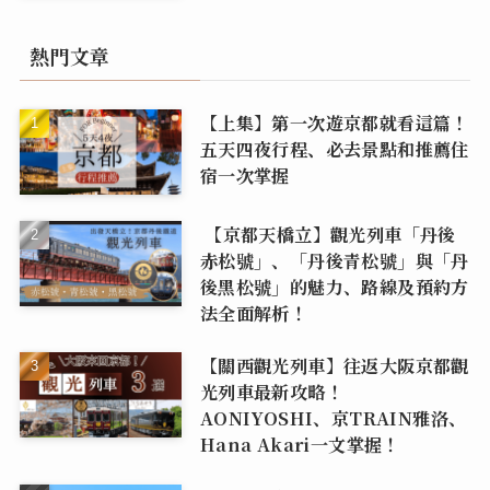
熱門文章
【上集】第一次遊京都就看這篇！
五天四夜行程、必去景點和推薦住
宿一次掌握
【京都天橋立】觀光列車「丹後
赤松號」、「丹後青松號」與「丹
後黑松號」的魅力、路線及預約方
法全面解析！
【關西觀光列車】往返大阪京都觀
光列車最新攻略！
AONIYOSHI、京TRAIN雅洛、
Hana Akari一文掌握！