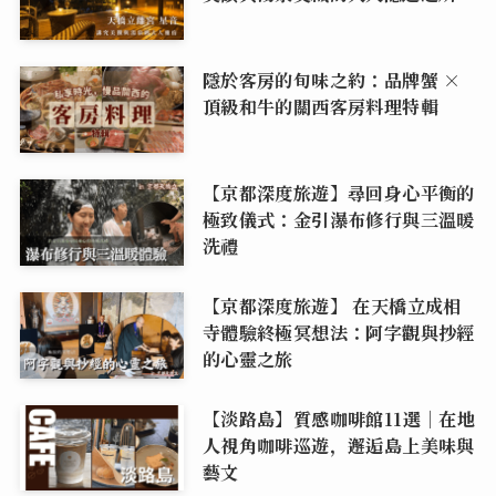
隱於客房的旬味之約：品牌蟹 ×
頂級和牛的關西客房料理特輯
【京都深度旅遊】尋回身心平衡的
極致儀式：金引瀑布修行與三溫暖
洗禮
【京都深度旅遊】 在天橋立成相
寺體驗終極冥想法：阿字觀與抄經
的心靈之旅
【淡路島】質感咖啡館11選｜在地
人視角咖啡巡遊，邂逅島上美味與
藝文