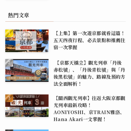
熱門文章
【上集】第一次遊京都就看這篇！
五天四夜行程、必去景點和推薦住
宿一次掌握
【京都天橋立】觀光列車「丹後
赤松號」、「丹後青松號」與「丹
後黑松號」的魅力、路線及預約方
法全面解析！
【關西觀光列車】往返大阪京都觀
光列車最新攻略！
AONIYOSHI、京TRAIN雅洛、
Hana Akari一文掌握！