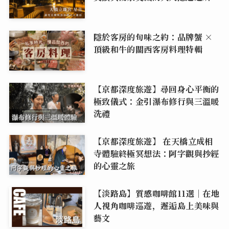
隱於客房的旬味之約：品牌蟹 ×
頂級和牛的關西客房料理特輯
【京都深度旅遊】尋回身心平衡的
極致儀式：金引瀑布修行與三溫暖
洗禮
【京都深度旅遊】 在天橋立成相
寺體驗終極冥想法：阿字觀與抄經
的心靈之旅
【淡路島】質感咖啡館11選｜在地
人視角咖啡巡遊，邂逅島上美味與
藝文