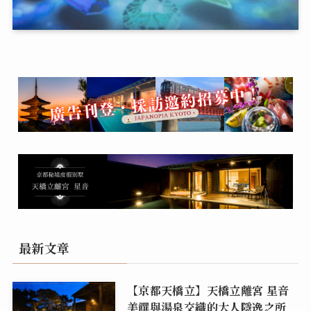
最新文章
【京都天橋立】天橋立離宮 星音
美饌與湯泉交織的大人隱逸之所