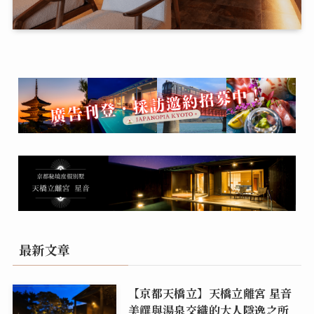
最新文章
【京都天橋立】天橋立離宮 星音
美饌與湯泉交織的大人隱逸之所