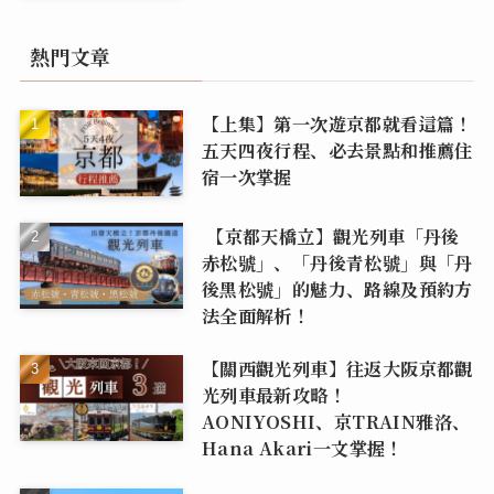
熱門文章
【上集】第一次遊京都就看這篇！
五天四夜行程、必去景點和推薦住
宿一次掌握
【京都天橋立】觀光列車「丹後
赤松號」、「丹後青松號」與「丹
後黑松號」的魅力、路線及預約方
法全面解析！
【關西觀光列車】往返大阪京都觀
光列車最新攻略！
AONIYOSHI、京TRAIN雅洛、
Hana Akari一文掌握！