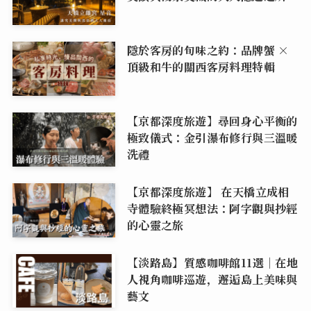
隱於客房的旬味之約：品牌蟹 ×
頂級和牛的關西客房料理特輯
【京都深度旅遊】尋回身心平衡的
極致儀式：金引瀑布修行與三溫暖
洗禮
【京都深度旅遊】 在天橋立成相
寺體驗終極冥想法：阿字觀與抄經
的心靈之旅
【淡路島】質感咖啡館11選｜在地
人視角咖啡巡遊，邂逅島上美味與
藝文