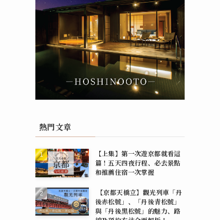
熱門文章
【上集】第一次遊京都就看這
篇！五天四夜行程、必去景點
和推薦住宿一次掌握
【京都天橋立】觀光列車「丹
後赤松號」、「丹後青松號」
與「丹後黑松號」的魅力、路