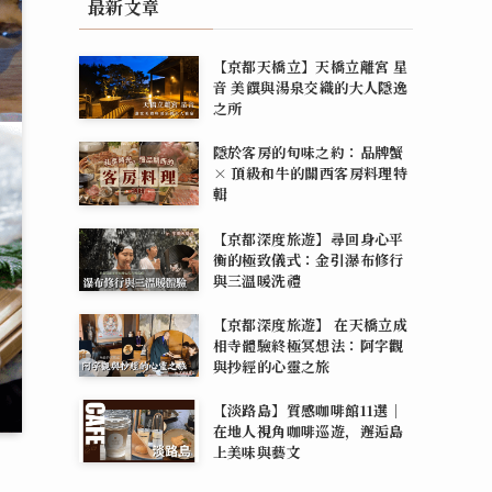
最新文章
【京都天橋立】天橋立離宮 星
音 美饌與湯泉交織的大人隱逸
之所
隱於客房的旬味之約：品牌蟹
× 頂級和牛的關西客房料理特
輯
【京都深度旅遊】尋回身心平
衡的極致儀式：金引瀑布修行
與三溫暖洗禮
【京都深度旅遊】 在天橋立成
相寺體驗終極冥想法：阿字觀
與抄經的心靈之旅
【淡路島】質感咖啡館11選｜
在地人視角咖啡巡遊，邂逅島
上美味與藝文