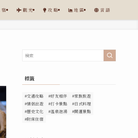
住宿
觀光
攻略
地區
言語
標籤
#交通攻略
#好友相伴
#家族旅遊
#情侶出遊
#打卡景點
#日式料理
#歷史文化
#溫泉泡湯
#開運景點
#附床住宿