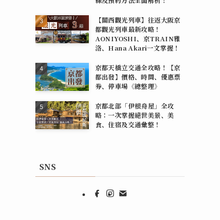
線及預約方法全面解析！
【關西觀光列車】往返大阪京
都觀光列車最新攻略！
AONIYOSHI、京TRAIN雅
洛、Hana Akari一文掌握！
京都天橋立交通全攻略！【京
都出發】價格、時間、優惠票
券、停車場《總整理》
京都北部「伊根舟屋」全攻
略：一次掌握絕世美景、美
食、住宿及交通彙整！
SNS