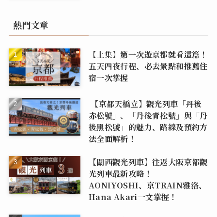
熱門文章
【上集】第一次遊京都就看這篇！
五天四夜行程、必去景點和推薦住
宿一次掌握
【京都天橋立】觀光列車「丹後
赤松號」、「丹後青松號」與「丹
後黑松號」的魅力、路線及預約方
法全面解析！
【關西觀光列車】往返大阪京都觀
光列車最新攻略！
AONIYOSHI、京TRAIN雅洛、
Hana Akari一文掌握！