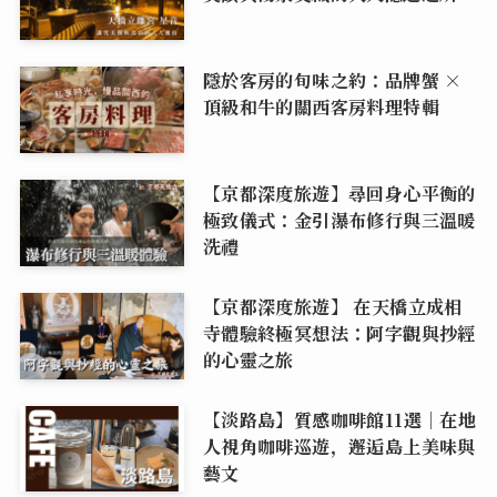
隱於客房的旬味之約：品牌蟹 ×
頂級和牛的關西客房料理特輯
【京都深度旅遊】尋回身心平衡的
極致儀式：金引瀑布修行與三溫暖
洗禮
【京都深度旅遊】 在天橋立成相
寺體驗終極冥想法：阿字觀與抄經
的心靈之旅
【淡路島】質感咖啡館11選｜在地
人視角咖啡巡遊，邂逅島上美味與
藝文