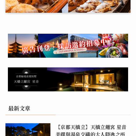
最新文章
【京都天橋立】天橋立離宮 星音
美饌與湯泉交織的大人隱逸之所