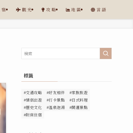
住宿
觀光
攻略
地區
言語
標籤
#交通攻略
#好友相伴
#家族旅遊
#情侶出遊
#打卡景點
#日式料理
#歷史文化
#溫泉泡湯
#開運景點
#附床住宿