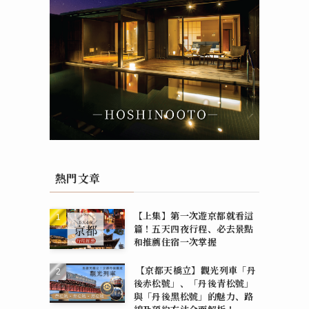
熱門文章
【上集】第一次遊京都就看這
篇！五天四夜行程、必去景點
和推薦住宿一次掌握
【京都天橋立】觀光列車「丹
後赤松號」、「丹後青松號」
與「丹後黑松號」的魅力、路