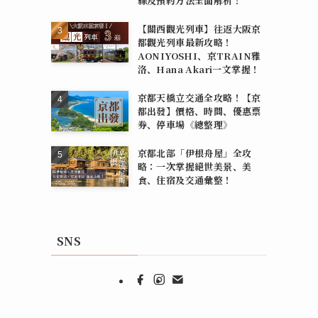
線及預約方法全面解析！
【關西觀光列車】往返大阪京
都觀光列車最新攻略！
AONIYOSHI、京TRAIN雅
洛、Hana Akari一文掌握！
京都天橋立交通全攻略！【京
都出發】價格、時間、優惠票
券、停車場《總整理》
京都北部「伊根舟屋」全攻
略：一次掌握絕世美景、美
食、住宿及交通彙整！
SNS