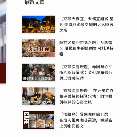
最新文章
【京都天橋立】天橋立離宮 星
音 美饌與湯泉交織的大人隱逸
之所
隱於客房的旬味之約：品牌蟹
× 頂級和牛的關西客房料理特
輯
【京都深度旅遊】尋回身心平
衡的極致儀式：金引瀑布修行
與三溫暖洗禮
【京都深度旅遊】 在天橋立成
相寺體驗終極冥想法：阿字觀
與抄經的心靈之旅
【淡路島】質感咖啡館11選｜
在地人視角咖啡巡遊，邂逅島
上美味與藝文