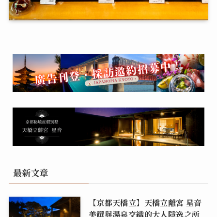
最新文章
【京都天橋立】天橋立離宮 星音
美饌與湯泉交織的大人隱逸之所