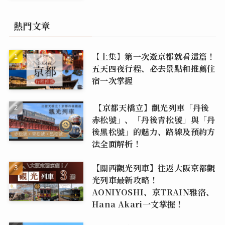
熱門文章
【上集】第一次遊京都就看這篇！
五天四夜行程、必去景點和推薦住
宿一次掌握
【京都天橋立】觀光列車「丹後
赤松號」、「丹後青松號」與「丹
後黑松號」的魅力、路線及預約方
法全面解析！
【關西觀光列車】往返大阪京都觀
光列車最新攻略！
AONIYOSHI、京TRAIN雅洛、
Hana Akari一文掌握！