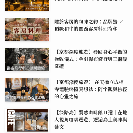
隱於客房的旬味之約：品牌蟹 ×
頂級和牛的關西客房料理特輯
【京都深度旅遊】尋回身心平衡的
極致儀式：金引瀑布修行與三溫暖
洗禮
【京都深度旅遊】 在天橋立成相
寺體驗終極冥想法：阿字觀與抄經
的心靈之旅
【淡路島】質感咖啡館11選｜在地
人視角咖啡巡遊，邂逅島上美味與
藝文