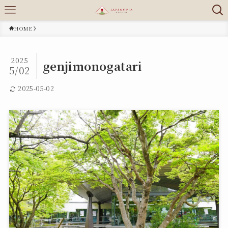
HOME
2025
genjimonogatari
5/02
2025-05-02