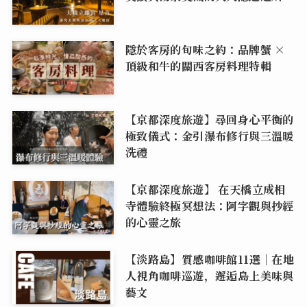
隱於客房的旬味之約：品牌蟹 ×
頂級和牛的關西客房料理特輯
【京都深度旅遊】尋回身心平衡的
極致儀式：金引瀑布修行與三溫暖
洗禮
【京都深度旅遊】 在天橋立成相
寺體驗終極冥想法：阿字觀與抄經
的心靈之旅
【淡路島】質感咖啡館11選｜在地
人視角咖啡巡遊，邂逅島上美味與
藝文