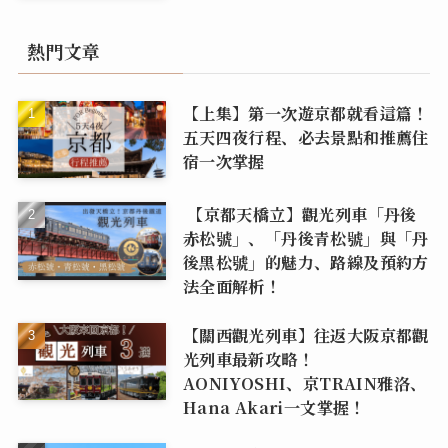
熱門文章
【上集】第一次遊京都就看這篇！
五天四夜行程、必去景點和推薦住
宿一次掌握
【京都天橋立】觀光列車「丹後
赤松號」、「丹後青松號」與「丹
後黑松號」的魅力、路線及預約方
法全面解析！
【關西觀光列車】往返大阪京都觀
光列車最新攻略！
AONIYOSHI、京TRAIN雅洛、
Hana Akari一文掌握！