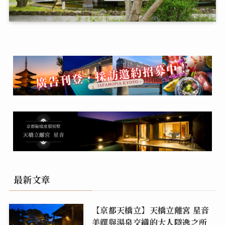
最新文章
【京都天橋立】天橋立離宮 星音
美饌與湯泉交織的大人隱逸之所