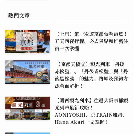
熱門文章
【上集】第一次遊京都就看這篇！
五天四夜行程、必去景點和推薦住
宿一次掌握
【京都天橋立】觀光列車「丹後
赤松號」、「丹後青松號」與「丹
後黑松號」的魅力、路線及預約方
法全面解析！
【關西觀光列車】往返大阪京都觀
光列車最新攻略！
AONIYOSHI、京TRAIN雅洛、
Hana Akari一文掌握！