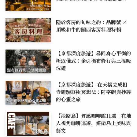
隱於客房的旬味之約：品牌蟹 ×
頂級和牛的關西客房料理特輯
【京都深度旅遊】尋回身心平衡的
極致儀式：金引瀑布修行與三溫暖
洗禮
【京都深度旅遊】 在天橋立成相
寺體驗終極冥想法：阿字觀與抄經
的心靈之旅
【淡路島】質感咖啡館11選｜在地
人視角咖啡巡遊，邂逅島上美味與
藝文