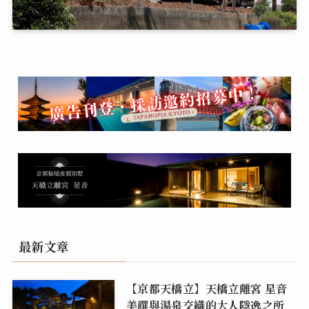
最新文章
【京都天橋立】天橋立離宮 星音
美饌與湯泉交織的大人隱逸之所