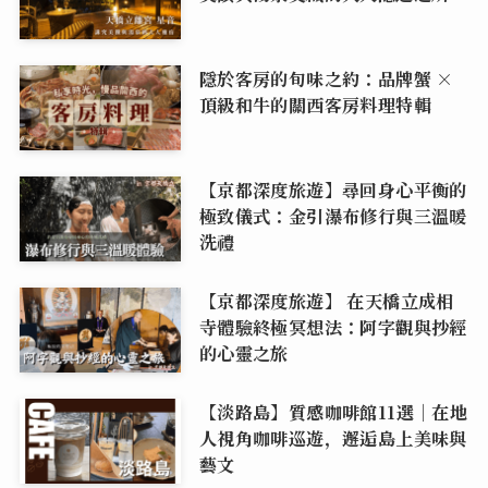
隱於客房的旬味之約：品牌蟹 ×
頂級和牛的關西客房料理特輯
【京都深度旅遊】尋回身心平衡的
極致儀式：金引瀑布修行與三溫暖
洗禮
【京都深度旅遊】 在天橋立成相
寺體驗終極冥想法：阿字觀與抄經
的心靈之旅
【淡路島】質感咖啡館11選｜在地
人視角咖啡巡遊，邂逅島上美味與
藝文