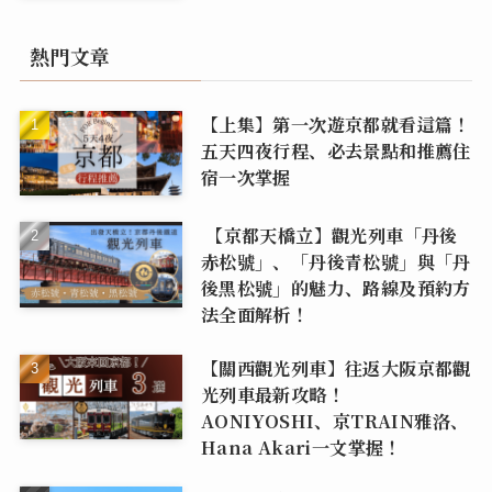
熱門文章
【上集】第一次遊京都就看這篇！
五天四夜行程、必去景點和推薦住
宿一次掌握
【京都天橋立】觀光列車「丹後
赤松號」、「丹後青松號」與「丹
後黑松號」的魅力、路線及預約方
法全面解析！
【關西觀光列車】往返大阪京都觀
光列車最新攻略！
AONIYOSHI、京TRAIN雅洛、
Hana Akari一文掌握！