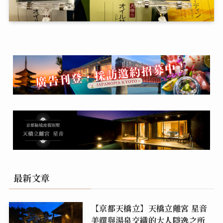
最新文章
【京都天橋立】天橋立離宮 星音
美饌與湯泉交織的大人隱逸之所