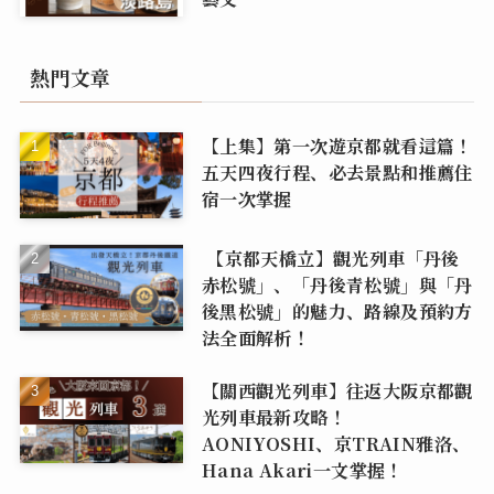
熱門文章
【上集】第一次遊京都就看這篇！
五天四夜行程、必去景點和推薦住
宿一次掌握
【京都天橋立】觀光列車「丹後
赤松號」、「丹後青松號」與「丹
後黑松號」的魅力、路線及預約方
法全面解析！
【關西觀光列車】往返大阪京都觀
光列車最新攻略！
AONIYOSHI、京TRAIN雅洛、
Hana Akari一文掌握！