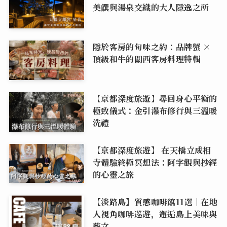
美饌與湯泉交織的大人隱逸之所
隱於客房的旬味之約：品牌蟹 ×
頂級和牛的關西客房料理特輯
【京都深度旅遊】尋回身心平衡的
極致儀式：金引瀑布修行與三溫暖
洗禮
【京都深度旅遊】 在天橋立成相
寺體驗終極冥想法：阿字觀與抄經
的心靈之旅
【淡路島】質感咖啡館11選｜在地
人視角咖啡巡遊，邂逅島上美味與
藝文