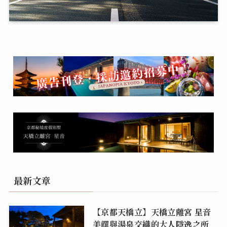
最新文章
【京都天橋立】天橋立離宮 星音
美饌與湯泉交織的大人隱逸之所