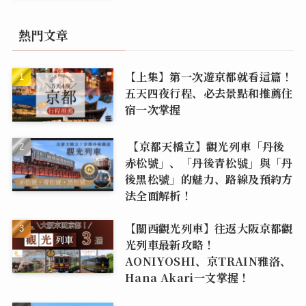
熱門文章
【上集】第一次遊京都就看這篇！
五天四夜行程、必去景點和推薦住
宿一次掌握
【京都天橋立】觀光列車「丹後
赤松號」、「丹後青松號」與「丹
後黑松號」的魅力、路線及預約方
法全面解析！
【關西觀光列車】往返大阪京都觀
光列車最新攻略！
AONIYOSHI、京TRAIN雅洛、
Hana Akari一文掌握！