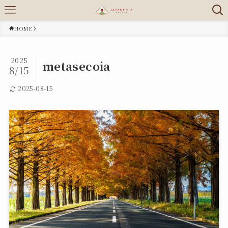
HOME
2025
metasecoia
8/15
2025-08-15