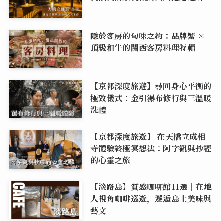
隱於客房的旬味之約：品牌蟹 ×
頂級和牛的關西客房料理特輯
【京都深度旅遊】尋回身心平衡的
極致儀式：金引瀑布修行與三溫暖
洗禮
【京都深度旅遊】 在天橋立成相
寺體驗終極冥想法：阿字觀與抄經
的心靈之旅
【淡路島】質感咖啡館11選｜在地
人視角咖啡巡遊，邂逅島上美味與
藝文