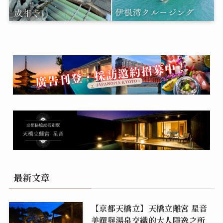
最新文章
【京都天橋立】天橋立離宮 星音
美饌與湯泉交織的大人隱逸之所