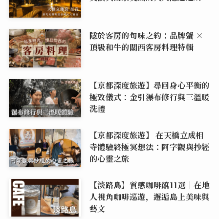
隱於客房的旬味之約：品牌蟹 ×
頂級和牛的關西客房料理特輯
【京都深度旅遊】尋回身心平衡的
極致儀式：金引瀑布修行與三溫暖
洗禮
【京都深度旅遊】 在天橋立成相
寺體驗終極冥想法：阿字觀與抄經
的心靈之旅
【淡路島】質感咖啡館11選｜在地
人視角咖啡巡遊，邂逅島上美味與
藝文