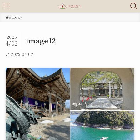
HOME
2025
image12
4/02
2025-04-02