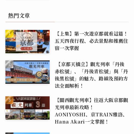
熱門文章
【上集】第一次遊京都就看這篇！
五天四夜行程、必去景點和推薦住
宿一次掌握
【京都天橋立】觀光列車「丹後
赤松號」、「丹後青松號」與「丹
後黑松號」的魅力、路線及預約方
法全面解析！
【關西觀光列車】往返大阪京都觀
光列車最新攻略！
AONIYOSHI、京TRAIN雅洛、
Hana Akari一文掌握！