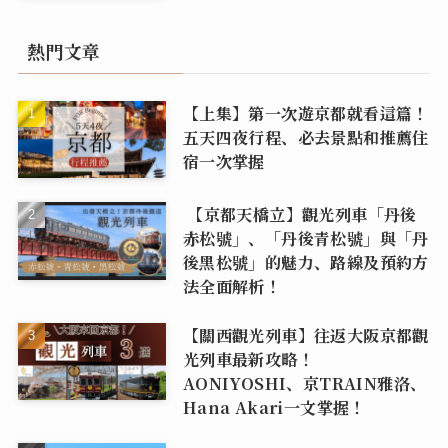
熱門文章
【上集】第一次遊京都就看這篇！
五天四夜行程、必去景點和推薦住
宿一次掌握
【京都天橋立】觀光列車「丹後
赤松號」、「丹後青松號」與「丹
後黑松號」的魅力、路線及預約方
法全面解析！
【關西觀光列車】往返大阪京都觀
光列車最新攻略！
AONIYOSHI、京TRAIN雅洛、
Hana Akari一文掌握！