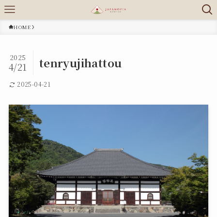
HOME
2025
tenryujihattou
4/21
2025-04-21