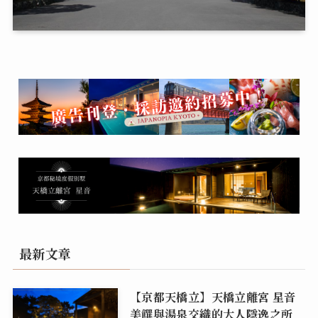
最新文章
【京都天橋立】天橋立離宮 星音
美饌與湯泉交織的大人隱逸之所