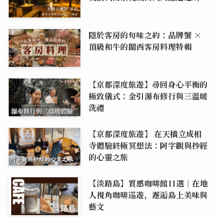
隱於客房的旬味之約：品牌蟹 ×
頂級和牛的關西客房料理特輯
【京都深度旅遊】尋回身心平衡的
極致儀式：金引瀑布修行與三溫暖
洗禮
【京都深度旅遊】 在天橋立成相
寺體驗終極冥想法：阿字觀與抄經
的心靈之旅
【淡路島】質感咖啡館11選｜在地
人視角咖啡巡遊，邂逅島上美味與
藝文