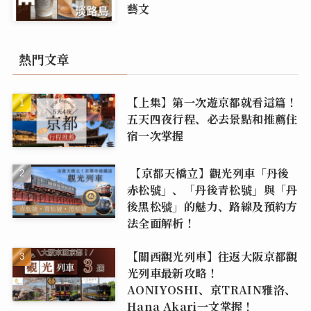
藝文
熱門文章
【上集】第一次遊京都就看這篇！
五天四夜行程、必去景點和推薦住
宿一次掌握
【京都天橋立】觀光列車「丹後
赤松號」、「丹後青松號」與「丹
後黑松號」的魅力、路線及預約方
法全面解析！
【關西觀光列車】往返大阪京都觀
光列車最新攻略！
AONIYOSHI、京TRAIN雅洛、
Hana Akari一文掌握！