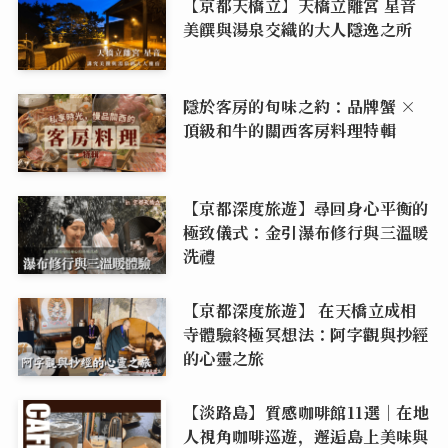
【京都天橋立】天橋立離宮 星音
美饌與湯泉交織的大人隱逸之所
隱於客房的旬味之約：品牌蟹 ×
頂級和牛的關西客房料理特輯
【京都深度旅遊】尋回身心平衡的
極致儀式：金引瀑布修行與三溫暖
洗禮
【京都深度旅遊】 在天橋立成相
寺體驗終極冥想法：阿字觀與抄經
的心靈之旅
【淡路島】質感咖啡館11選｜在地
人視角咖啡巡遊，邂逅島上美味與