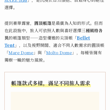
選擇。
提到豪華露營，
圓頂帳篷
是最廣為人知的形式。但而
在此設施中，旅人可依照人數與喜好選擇
三種風格各
異
的帳篷類型——造型優雅的尖頂帳
「
Bellet
Tent
」
，以及視野開闊、適合不同人數需求的圓頂帳
「
Mare Dome
」與「
Molto Dome
」，每種皆擁有
獨樹一幟的魅力風貌。
帳篷款式多樣，滿足不同旅人需求