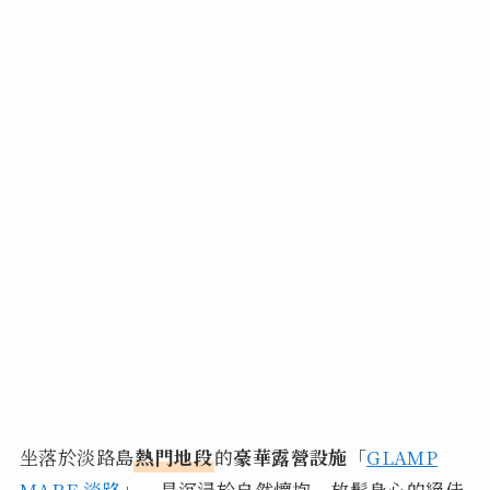
坐落於淡路島
熱門地段
的
豪華露營設施
「
GLAMP
MARE 淡路
」，是沉浸於自然懷抱、放鬆身心的絕佳