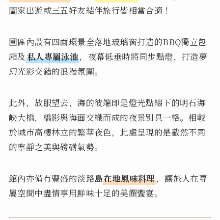
闔家出遊或三五好友結伴旅行皆相當合適！
園區內設有四面環景全落地玻璃窗打造的BBQ獨立包
廂及
私人專屬泳池
，夜幕低垂時將同步點燈，打造夢
幻光影交錯的浪漫氛圍。
此外，放眼望去，海的彼端即是燈光點綴下的明石海
峽大橋，橋影與海面交織而成的夜景別具一格。相較
於城市高樓林立的繁華夜色，此處呈現的是截然不同
的寧靜之美與磅礡氣勢。
館內亦備有豐盛的淡路島
在地風味料理
，讓旅人在專
屬空間中盡情享用鮮味十足的美饌饗宴。