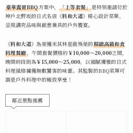
豪華露營BBQ
方案中，
「上等套餐」
是特別邀請位於
神戶北野坂的日式名店
《料和大道》
精心設計菜單，
呈現講究品味與創意兼具的戶外饗宴。
《料和大道》
為榮獲米其林星級殊榮的
精緻高級和食
料理餐廳
，午間套餐價格約
￥10,000～20,000
之間，
晚間時段則為
￥15,000～25,000
，以細膩優雅的日式
料理風格擄獲無數饕客的味蕾。其監製的BBQ菜單可
謂是戶外料理中的極致享受！
鄰近景點推薦