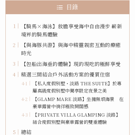
目錄
【騎馬×海泳】放膽享受海中自由漫步 嶄新
境界的騎馬體驗
【與海豚共游】與海中精靈親密互動的療癒
時光
【包船出海垂釣體驗】現釣現吃的極鮮享受
精選三間結合戶外活動方案的優質住宿
【私人度假別墅・淡路 THE SUITE】於專
屬高級度假別墅中獨享限定夜景之美
【GLAMP MARE 淡路】坐擁無垠海景 在
豪華露營中徜徉極致開闊感
【PRIVATE VILLA GLAMPING 淡路】
結合度假別墅與豪華露營的雙重體驗
總結