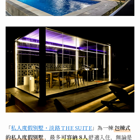
「
私人度假別墅・淡路 THE SUITE
」為一棟
包棟式
的私人度假別墅
，最多
可容納 8人
舒適入住，無論是