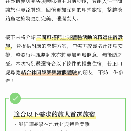
在盡情參與完各項趣味橫生的活動後，若能入住一間
讓旅程更添質感、回憶更加深刻的理想旅宿，整趟淡
路島之旅將更加完美、璀璨動人。
接下來將介紹
三間可搭配上述體驗活動的精選住宿設
施
，皆提供對應的套裝方案，無需再絞盡腦汁逐項安
排，整體行程規劃起來亦將更加輕鬆愜意、無後顧之
憂。本次特別嚴選符合以下條件的推薦住宿，若正四
處尋覓
結合休閒娛樂與渡假體驗
的朋友，不妨一併參
考！
適合以下需求的旅人首選旅宿
・能細細品嚐在地食材與特色美饌