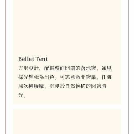
Bellet Tent
方形設計，配備整面開闊的落地窗，通風
採光皆極為出色。可恣意敞開窗扇，任海
風吹拂臉龐，沉浸於自然懷抱的閒適時
光。