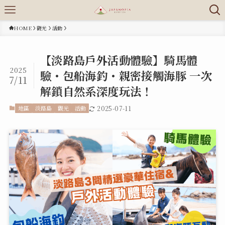
HOME
觀光
活動
【淡路島戶外活動體驗】騎馬體
2025
驗・包船海釣・親密接觸海豚 一次
7/11
解鎖自然系深度玩法！
地區
淡路島
觀光
活動
2025-07-11