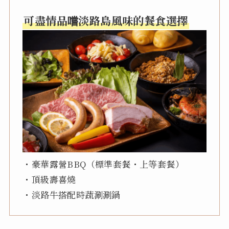
可盡情品嚐淡路島風味的餐食選擇
・豪華露營BBQ（標準套餐・上等套餐）
・頂級壽喜燒
・淡路牛搭配時蔬涮涮鍋