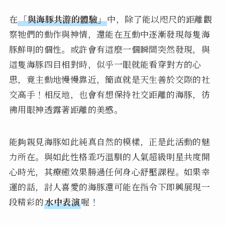
在
「與海豚共游的體驗」
中，除了能以咫尺的距離觀
察牠們的動作與神情，還能在互動中逐漸發現每隻海
豚鮮明的個性。或許會有這麼一個瞬間突然發現，與
這隻海豚四目相對時，似乎一眼就能看穿對方的心
思，竟主動地慢慢靠近，簡直就是天生善於交際的社
交高手！相反地，也會有想保持社交距離的海豚，彷
彿用眼神透露著距離的美感。
能夠親見海豚如此純真自然的模樣，正是此活動的魅
力所在。與如此性格乖巧溫馴的人氣超級明星共度開
心時光，其療癒效果勝過任何身心舒壓課程。如果幸
運的話，討人喜愛的海豚還可能在指令下即興展現一
段精彩的
水中表演
喔！