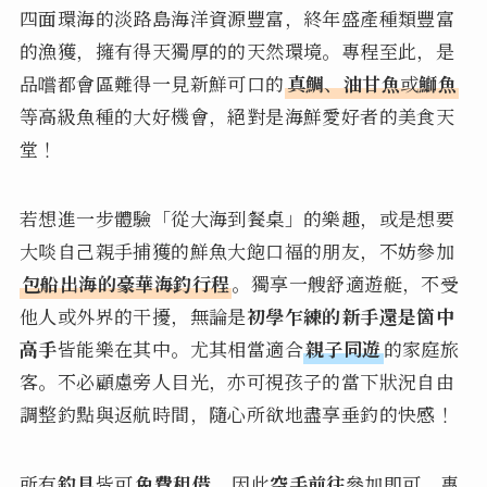
四面環海的淡路島海洋資源豐富，終年盛產種類豐富
的漁獲，擁有得天獨厚的的天然環境。專程至此，是
品嚐都會區難得一見新鮮可口的
真鯛
、
油甘魚
或
鰤魚
等高級魚種的大好機會，絕對是海鮮愛好者的美食天
堂！
若想進一步體驗「從大海到餐桌」的樂趣，或是想要
大啖自己親手捕獲的鮮魚大飽口福的朋友，不妨參加
包船出海的豪華海釣行程
。獨享一艘舒適遊艇，不受
他人或外界的干擾，無論是
初學乍練的新手還是箇中
高手
皆能樂在其中。尤其相當適合
親子同遊
的家庭旅
客。不必顧慮旁人目光，亦可視孩子的當下狀況自由
調整釣點與返航時間，隨心所欲地盡享垂釣的快感！
所有
釣具
皆可
免費租借
，因此
空手前往
參加即可。專