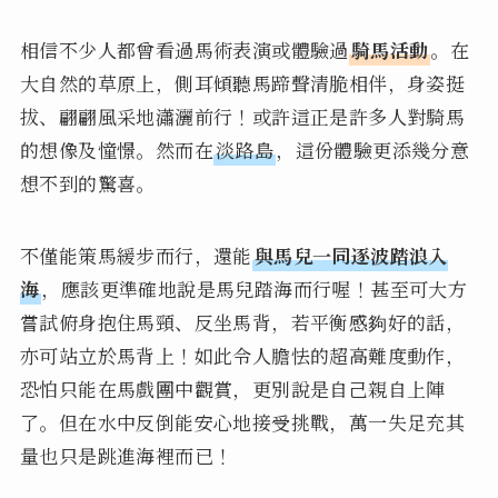
相信不少人都曾看過馬術表演或體驗過
騎馬活動
。在
大自然的草原上，側耳傾聽馬蹄聲清脆相伴，身姿挺
拔、翩翩風采地瀟灑前行！或許這正是許多人對騎馬
的想像及憧憬。然而在
淡路島
，這份體驗更添幾分意
想不到的驚喜。
不僅能策馬緩步而行，還能
與馬兒一同逐波踏浪入
海
，應該更準確地說是馬兒踏海而行喔！甚至可大方
嘗試俯身抱住馬頸、反坐馬背，若平衡感夠好的話，
亦可站立於馬背上！如此令人膽怯的超高難度動作，
恐怕只能在馬戲團中觀賞，更別說是自己親自上陣
了。但在水中反倒能安心地接受挑戰，萬一失足充其
量也只是跳進海裡而已！