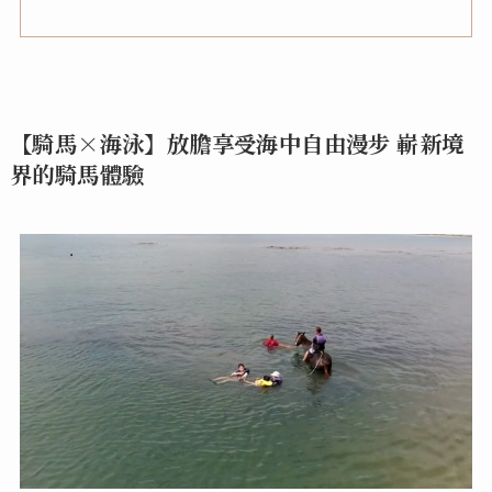
【騎馬×海泳】放膽享受海中自由漫步 嶄新境
界的騎馬體驗