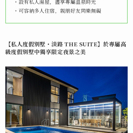
・設有私人湯屋，盡享專屬溫泉時光
・可容納多人住宿，親朋好友同樂無礙
【私人度假別墅・淡路 THE SUITE】於專屬高
級度假別墅中獨享限定夜景之美