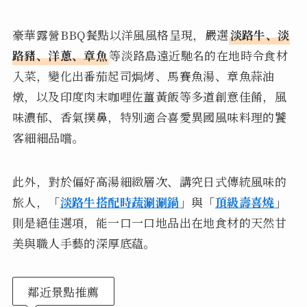
豪華露營BBQ餐點以洋風風格呈現，嚴選
淡路牛、淡
路豬、洋蔥、章魚
等淡路島遠近馳名的在地時令食材
入菜，變化出番茄起司焗烤、馬賽魚湯、章魚蒜油
燉，以及印度肉末咖哩佐薑黃飯等多道創意佳餚，風
味濃郁、香氣撲鼻，特別適合喜愛異國風味料理的饕
客細細品嚐。
此外，對於偏好高湯細緻層次、講究日式傳統風味的
旅人，
「
淡路牛搭配時蔬涮涮鍋
」
與
「
頂級壽喜燒
」
則是絕佳選項，能一口一口地品出在地食材的天然甘
美與職人手藝的深厚底蘊。
鄰近景點推薦