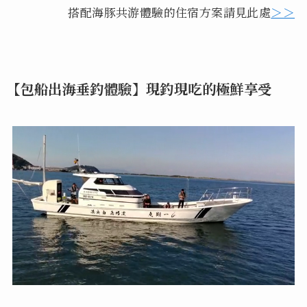
搭配海豚共游體驗的住宿方案請見此處
＞＞
【包船出海垂釣體驗】現釣現吃的極鮮享受