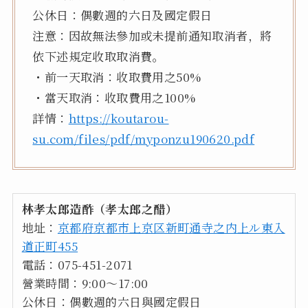
公休日：偶數週的六日及國定假日
注意：因故無法參加或未提前通知取消者，將
依下述規定收取取消費。
・前一天取消：收取費用之50%
・當天取消：收取費用之100%
詳情：
https://koutarou-
su.com/files/pdf/myponzu190620.pdf
林孝太郎造酢（孝太郎之醋）
地址：
京都府京都市上京区新町通寺之内上ル東入
道正町455
電話：075-451-2071
營業時間：9:00～17:00
公休日：偶數週的六日與國定假日