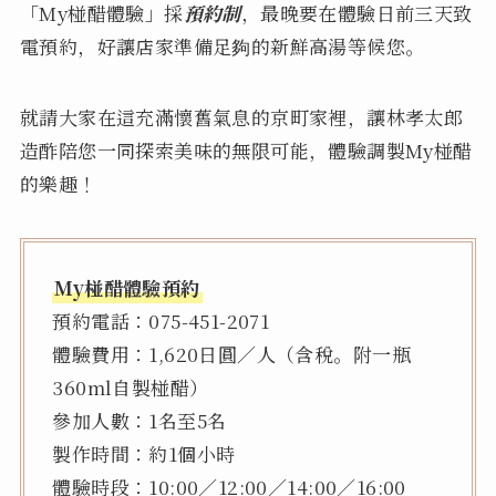
「My椪醋體驗」採
預約制
，最晚要在體驗日前三天致
電預約，好讓店家準備足夠的新鮮高湯等候您。
就請大家在這充滿懷舊氣息的京町家裡，讓林孝太郎
造酢陪您一同探索美味的無限可能，體驗調製My椪醋
的樂趣！
My椪醋體驗預約
預約電話：075-451-2071
體驗費用：1,620日圓／人（含稅。附一瓶
360ml自製椪醋）
參加人數：1名至5名
製作時間：約1個小時
體驗時段：10:00／12:00／14:00／16:00