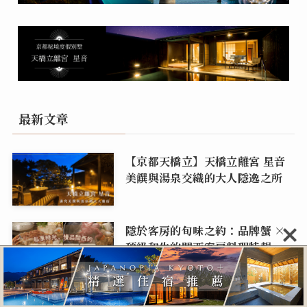
最新文章
【京都天橋立】天橋立離宮 星音
美饌與湯泉交織的大人隱逸之所
隱於客房的旬味之約：品牌蟹 ×
頂級和牛的關西客房料理特輯
【京都深度旅遊】尋回身心平衡的