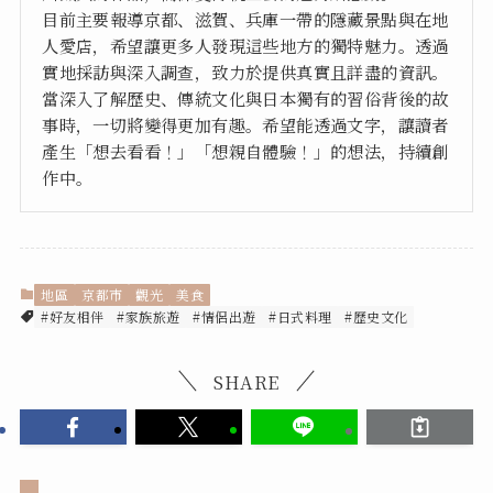
目前主要報導京都、滋賀、兵庫一帶的隱藏景點與在地
人愛店，希望讓更多人發現這些地方的獨特魅力。透過
實地採訪與深入調查，致力於提供真實且詳盡的資訊。
當深入了解歷史、傳統文化與日本獨有的習俗背後的故
事時，一切將變得更加有趣。希望能透過文字，讓讀者
產生「想去看看！」「想親自體驗！」的想法，持續創
作中。
地區
京都市
觀光
美食
#好友相伴
#家族旅遊
#情侶出遊
#日式料理
#歷史文化
SHARE