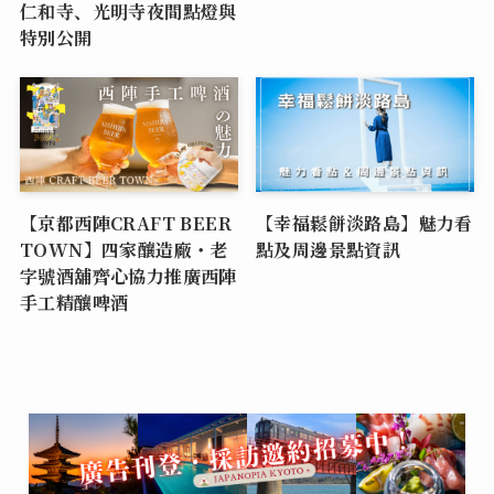
仁和寺、光明寺夜間點燈與
特別公開
【京都西陣CRAFT BEER
【幸福鬆餅淡路島】魅力看
TOWN】四家釀造廠・老
點及周邊景點資訊
字號酒舖齊心協力推廣西陣
手工精釀啤酒