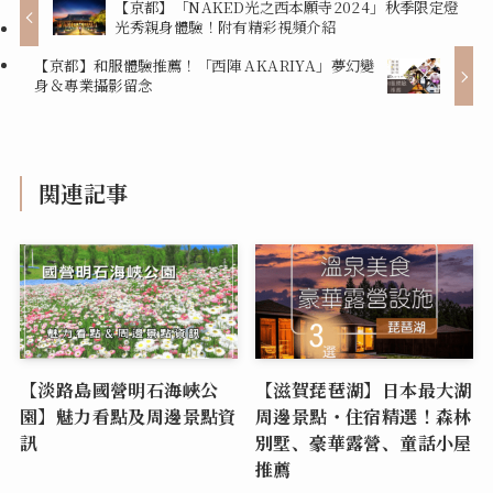
【京都】「NAKED光之西本願寺2024」秋季限定燈
光秀親身體驗！附有精彩視頻介紹
【京都】和服體驗推薦！「西陣 AKARIYA」夢幻變
身＆專業攝影留念
関連記事
【淡路島國營明石海峽公
【滋賀琵琶湖】日本最大湖
園】魅力看點及周邊景點資
周邊景點・住宿精選！森林
訊
別墅、豪華露營、童話小屋
推薦