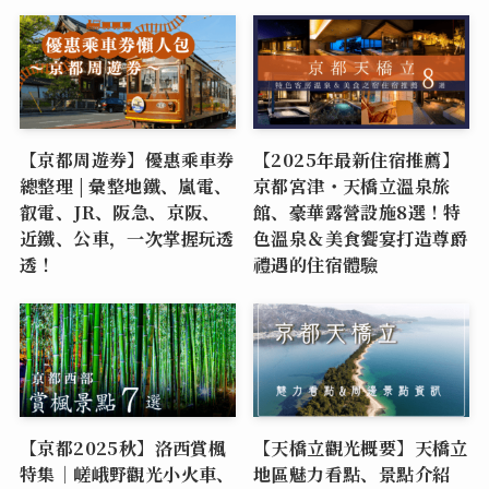
【京都周遊券】優惠乘車券
【2025年最新住宿推薦】
總整理 | 彙整地鐵、嵐電、
京都宮津・天橋立溫泉旅
叡電、JR、阪急、京阪、
館、豪華露營設施8選！特
近鐵、公車，一次掌握玩透
色溫泉＆美食饗宴打造尊爵
透！
禮遇的住宿體驗
【京都2025秋】洛西賞楓
【天橋立觀光概要】天橋立
特集｜嵯峨野觀光小火車、
地區魅力看點、景點介紹