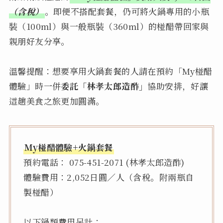
（含稅）
。即便不搭配套餐，仍可將火鍋專用的小瓶
裝（100ml）與一般瓶裝（360ml）的椪醋帶回家與
親朋好友分享。
溫馨提醒：想要享用火鍋套餐的人請在預約「My椪醋
體驗」時一併
委託「林孝太郎造酢」
協助安排，好讓
這趟美食之旅更加圓滿。
My椪醋體驗+火鍋套餐
預約電話： 075-451-2071 (林孝太郎造酢)
體驗費用：2,052日圓／人（含稅。附兩瓶自
製椪醋）
以下鍋類費用另計：