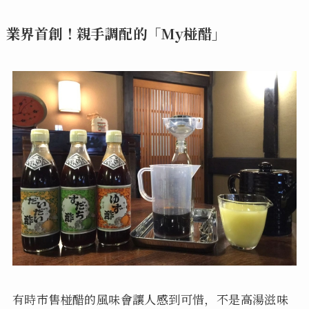
業界首創！親手調配的「My椪醋」
有時市售椪醋的風味會讓人感到可惜，不是高湯滋味