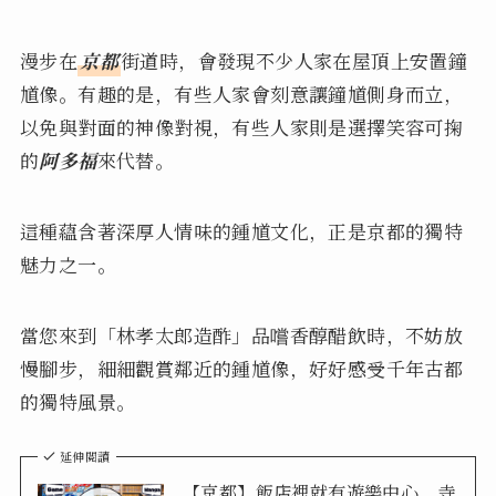
漫步在
京都
街道時，會發現不少人家在屋頂上安置鐘
馗像。有趣的是，有些人家會刻意讓鐘馗側身而立，
以免與對面的神像對視，有些人家則是選擇笑容可掬
的
阿多福
來代替。
這種蘊含著深厚人情味的鍾馗文化，正是京都的獨特
魅力之一。
當您來到「林孝太郎造酢」品嚐香醇醋飲時，不妨放
慢腳步，細細觀賞鄰近的鍾馗像，好好感受千年古都
的獨特風景。
延伸閱讀
【京都】飯店裡就有遊樂中心、寺