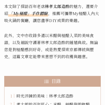
本文除了探訪百年老店
林孝太郎造酢
的魅力，還要介
紹
「My椪醋」手作體驗
，推薦可攜帶My椪醋入內大
啖火鍋的餐廳，讓您盡享DIY成果的樂趣。
​​此外，文中亦收錄多道以米醋與椪醋入菜的美味食
譜，以及細說守護著林孝太郎造酢的鍾馗典故。無論
您是對椪醋感到好奇，或是熱愛探索京都傳統與歷
史，這篇文章定能帶來意想不到的收穫與趣意。
目錄
時光淬鍊的美味：林孝太郎造酢
孝太郎的百年匠心：米醋、椪醋與即飲醋