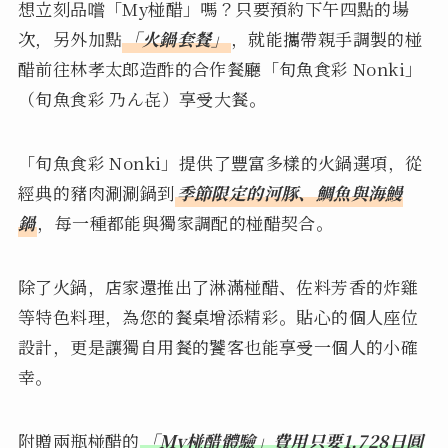
想立刻品嚐「My椪醋」嗎？只要預約下午四點的場
次，另外加點
「火鍋套餐」
，就能攜帶親手調製的椪
醋前往林孝太郎造酢的合作餐廳「旬魚食彩 Nonki」
（旬魚食彩 乃ん㐂）享受大餐。
「旬魚食彩 Nonki」提供了豐富多樣的火鍋選項，從
經典的豬肉涮涮鍋到
季節限定的河豚、鯛魚與海鰻
鍋
，每一種都能與獨家調配的椪醋契合。
除了火鍋，店家還推出了淋滿椪醋、佐料芳香的炸雞
等特色料理，為您的餐桌增添精彩。貼心的個人座位
設計，更是讓獨自用餐的饕客也能享受一個人的小確
幸。
附贈兩瓶椪醋的
「My椪醋體驗」費用只要1,728日圓