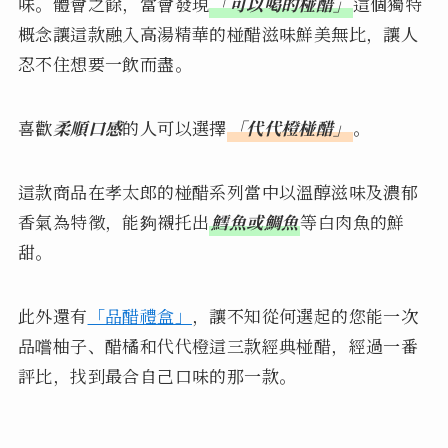
味。體會之餘，當會發現
「可以喝的椪醋」
這個獨特
概念讓這款融入高湯精華的椪醋滋味鮮美無比，讓人
忍不住想要一飲而盡。
喜歡
柔順口感
的人可以選擇
「代代橙椪醋」
。
這款商品在孝太郎的椪醋系列當中以溫醇滋味及濃郁
香氣為特徵，能夠襯托出
鱈魚或鯛魚
等白肉魚的鮮
甜。
此外還有
「品醋禮盒」
，讓不知從何選起的您能一次
品嚐柚子、醋橘和代代橙這三款經典椪醋，經過一番
評比，找到最合自己口味的那一款。