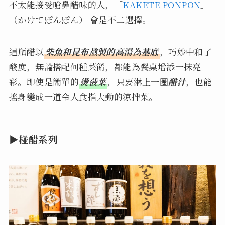
不太能接受嗆鼻醋味的人，「
KAKETE PONPON
」
（かけてぽんぽん） 會是不二選擇。
這瓶醋以
柴魚和昆布熬製的高湯為基底
，巧妙中和了
酸度，無論搭配何種菜餚，都能為餐桌增添一抹亮
彩。即使是簡單的
燙菠菜
，只要淋上一圈
醋汁
，也能
搖身變成一道令人食指大動的涼拌菜。
▶椪醋系列