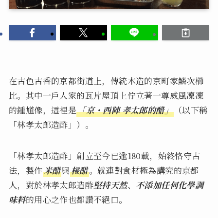
在古色古香的京都街道上，傳統木造的京町家鱗次櫛
比。其中一戶人家的瓦片屋頂上佇立著一尊威風凜凜
的鍾馗像，這裡是
「京・西陣 孝太郎的醋」
（以下稱
「林孝太郎造酢」）。
「林孝太郎造酢」創立至今已逾180載，始終恪守古
法，製作
米醋
與
椪醋
。就連對食材極為講究的京都
人，對於林孝太郎造酢
堅持天然
、
不添加任何化學調
味料
的用心之作也都讚不絕口。