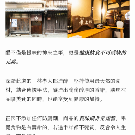
醋不僅是提味的神來之筆，更是
健康飲食不可或缺的
元素
。
深諳此道的「林孝太郎造酢」堅持使用最天然的食
材，結合傳統手法，釀造出滴滴醇厚的香醋，讓您在
品嚐美食的同時，也能享受到健康的加持。
正因不添加任何防腐劑，商品的
賞味期非常短暫
，畢
竟食物是有壽命的，若過半年都不變質，反會令人生