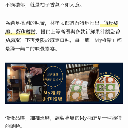
不夠濃郁，就是柚子香氣不如人意。
為滿足挑剔的味蕾，林孝太郎造酢特地推出
「My椪
醋」製作體驗
，提供上等高湯與多款新鮮果汁讓您
自
由調配
，不再受限於既定口味，每一瓶「My椪醋」都
是獨一無二的味覺饗宴。
慢慢品嚐，細細琢磨，調製專屬的My椪醋是一種獨特
的體驗。