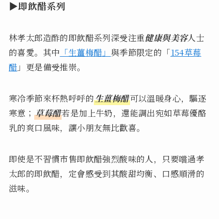
▶即飲醋系列
林孝太郎造酢的即飲醋系列深受注重
健康與美容
人士
的喜愛。其中
「生薑梅醋」
與季節限定的「
154草莓
醋
」更是備受推崇。
寒冷季節來杯熱呼呼的
生薑梅醋
可以溫暖身心，驅逐
寒意；
草莓醋
若是加上牛奶，還能調出宛如草莓優酪
乳的爽口風味，讓小朋友無比歡喜。
即使是不習慣市售即飲醋強烈酸味的人，只要嚐過孝
太郎的即飲醋，定會感受到其酸甜均衡、口感順滑的
滋味。