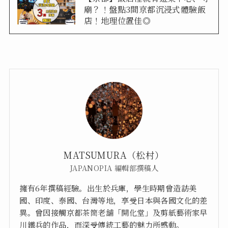
廟？！盤點3間京都沉浸式體驗飯
店！地理位置佳◎
MATSUMURA（松村）
JAPANOPIA 編輯部撰稿人
擁有6年撰稿經驗。出生於兵庫，學生時期曾造訪美
國、印度、泰國、台灣等地，享受日本與各國文化的差
異。曾因接觸京都茶筒老舖「開化堂」及剪紙藝術家早
川鐵兵的作品，而深受傳統工藝的魅力所感動。