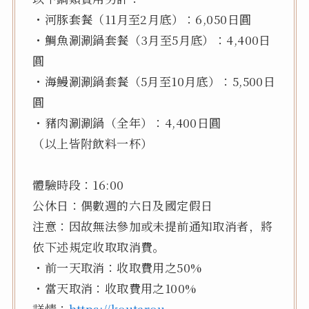
・河豚套餐（11月至2月底）：6,050日圓
・鯛魚涮涮鍋套餐（3月至5月底）：4,400日
圓
・海鰻涮涮鍋套餐（5月至10月底）：5,500日
圓
・豬肉涮涮鍋（全年）：4,400日圓
（以上皆附飲料一杯）
體驗時段：16:00
公休日：偶數週的六日及國定假日
注意：因故無法參加或未提前通知取消者，將
依下述規定收取取消費。
・前一天取消：收取費用之50%
・當天取消：收取費用之100%
詳情：
https://koutarou-