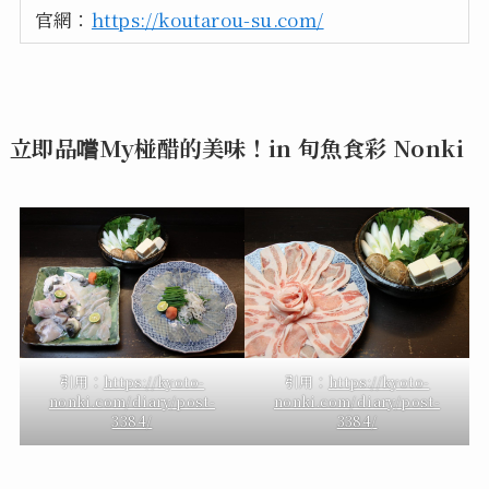
官網：
https://koutarou-su.com/
立即品嚐My椪醋的美味！in 旬魚食彩 Nonki
引用：
https://kyoto-
引用：
https://kyoto-
nonki.com/diary/post-
nonki.com/diary/post-
3384/
3384/