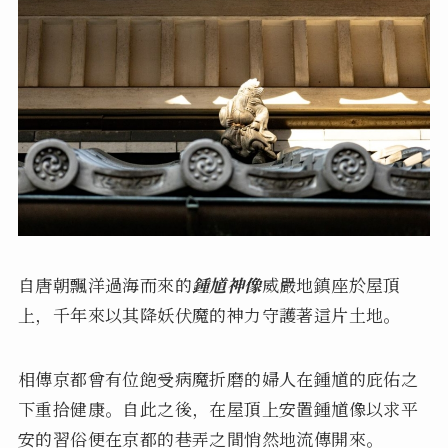
自唐朝飄洋過海而來的
鍾馗神像
威嚴地鎮座於屋頂
上，千年來以其降妖伏魔的神力守護著這片土地。
相傳京都曾有位飽受病魔折磨的婦人在鍾馗的庇佑之
下重拾健康。自此之後，在屋頂上安置鍾馗像以求平
安的習俗便在京都的巷弄之間悄然地流傳開來。