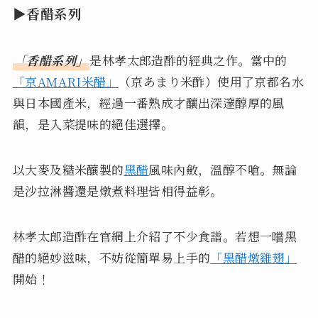
▶香醋系列
「香醋系列」
是林孝太郎造酢的經典之作。當中的
「京AMARI米醋」
（京あまり米酢）使用了京都名水
與日本國產米，經過一番熟成才釀出深邃醇厚的風
韻，是入菜提味的絕佳選擇。
以大麥及糙米釀製的
黑醋
風味內斂，溫醇不嗆。無論
是沙拉淋醬還是燉煮料理皆相得益彰。
林孝太郎造酢在官網上介紹了不少食譜。若想一嚐黑
醋的絕妙滋味，不妨從簡單易上手的
「黑醋燉雞翅」
開始！