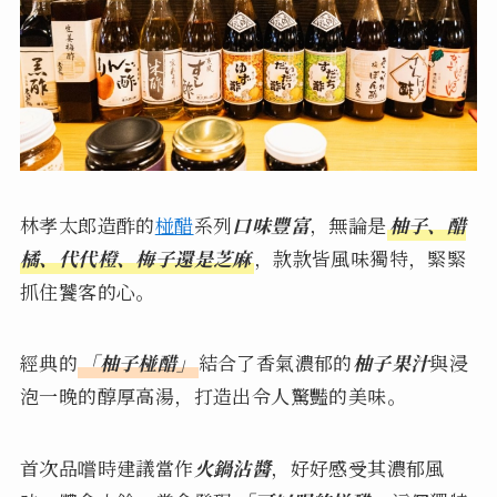
林孝太郎造酢的
椪醋
系列
口味豐富
，無論是
柚子、醋
橘、代代橙、梅子還是芝麻
，款款皆風味獨特，緊緊
抓住饕客的心。
經典的
「柚子椪醋」
結合了香氣濃郁的
柚子果汁
與浸
泡一晚的醇厚高湯，打造出令人驚豔的美味。
首次品嚐時建議當作
火鍋沾醬
，好好感受其濃郁風