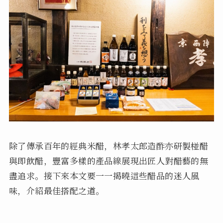
除了傳承百年的經典米醋，林孝太郎造酢亦研製椪醋
與即飲醋，豐富多樣的產品線展現出匠人對醋藝的無
盡追求。接下來本文要一一揭曉這些醋品的迷人風
味，介紹最佳搭配之道。