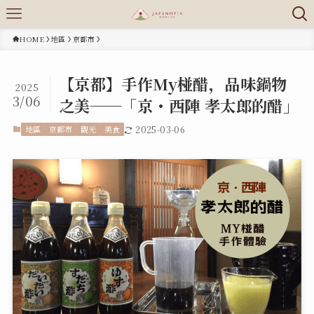
HOME
地區
京都市
【京都】手作My椪醋，品味鍋物
2025
3/06
之美──「京・西陣 孝太郎的醋」
地區
京都市
觀光
美食
2025-03-06