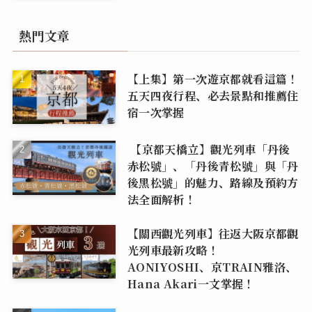
熱門文章
【上集】第一次遊京都就看這篇！
五天四夜行程、必去景點和推薦住
宿一次掌握
【京都天橋立】觀光列車「丹後
赤松號」、「丹後青松號」與「丹
後黑松號」的魅力、路線及預約方
法全面解析！
【關西觀光列車】往返大阪京都觀
光列車最新攻略！
AONIYOSHI、京TRAIN雅洛、
Hana Akari一文掌握！