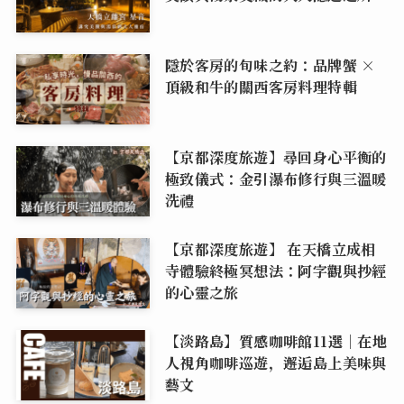
隱於客房的旬味之約：品牌蟹 ×
頂級和牛的關西客房料理特輯
【京都深度旅遊】尋回身心平衡的
極致儀式：金引瀑布修行與三溫暖
洗禮
【京都深度旅遊】 在天橋立成相
寺體驗終極冥想法：阿字觀與抄經
的心靈之旅
【淡路島】質感咖啡館11選｜在地
人視角咖啡巡遊，邂逅島上美味與
藝文