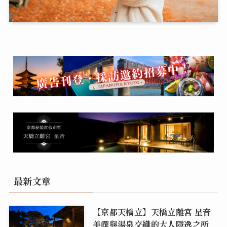
最新文章
【京都天橋立】天橋立離宮 星音
美饌與湯泉交織的大人隱逸之所