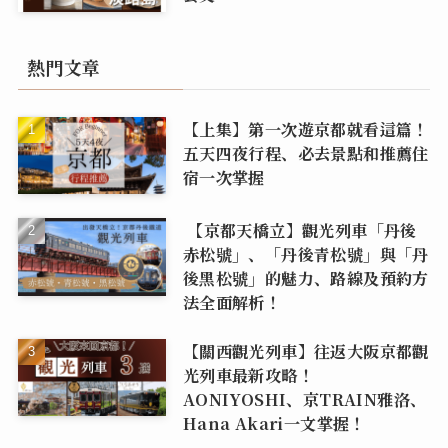
熱門文章
【上集】第一次遊京都就看這篇！
五天四夜行程、必去景點和推薦住
宿一次掌握
【京都天橋立】觀光列車「丹後
赤松號」、「丹後青松號」與「丹
後黑松號」的魅力、路線及預約方
法全面解析！
【關西觀光列車】往返大阪京都觀
光列車最新攻略！
AONIYOSHI、京TRAIN雅洛、
Hana Akari一文掌握！