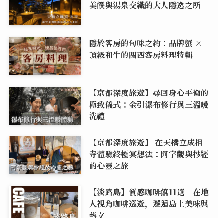
美饌與湯泉交織的大人隱逸之所
隱於客房的旬味之約：品牌蟹 ×
頂級和牛的關西客房料理特輯
【京都深度旅遊】尋回身心平衡的
極致儀式：金引瀑布修行與三溫暖
洗禮
【京都深度旅遊】 在天橋立成相
寺體驗終極冥想法：阿字觀與抄經
的心靈之旅
【淡路島】質感咖啡館11選｜在地
人視角咖啡巡遊，邂逅島上美味與
藝文