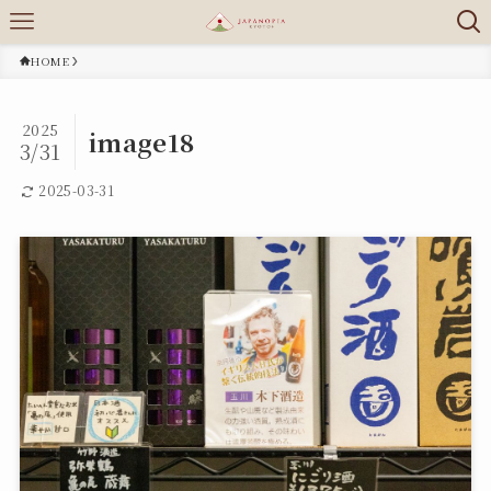
HOME
2025
image18
3/31
2025-03-31