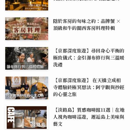
隱於客房的旬味之約：品牌蟹 ×
頂級和牛的關西客房料理特輯
【京都深度旅遊】尋回身心平衡的
極致儀式：金引瀑布修行與三溫暖
洗禮
【京都深度旅遊】 在天橋立成相
寺體驗終極冥想法：阿字觀與抄經
的心靈之旅
【淡路島】質感咖啡館11選｜在地
人視角咖啡巡遊，邂逅島上美味與
藝文