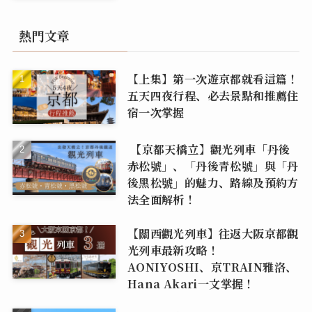
熱門文章
【上集】第一次遊京都就看這篇！
五天四夜行程、必去景點和推薦住
宿一次掌握
【京都天橋立】觀光列車「丹後
赤松號」、「丹後青松號」與「丹
後黑松號」的魅力、路線及預約方
法全面解析！
【關西觀光列車】往返大阪京都觀
光列車最新攻略！
AONIYOSHI、京TRAIN雅洛、
Hana Akari一文掌握！