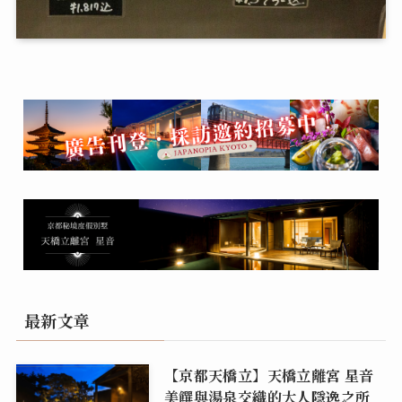
最新文章
【京都天橋立】天橋立離宮 星音
美饌與湯泉交織的大人隱逸之所